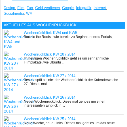
Design
,
Film
,
Fun
,
Geld verdienen
,
Google
,
Infografik
,
Internet
,
Socialmedia
,
WM
AKTUELLES AUS
WOCHENRÜCKBLICK
Wochenrückblick KW4 und KW5
Back to the Roots - wie bereits zu Beginn unseres Portals, ...
Wochenrückblick KW 28 / 2014
Im heutigen Wochenrückblick geht es um sehr ähnliche
Filmplakate, wie Ubuntu ...
Wochenrückblick KW 27 / 2014
Besser spät als nie: der Wochenrückblick der Kalenderwoche
27. Dieses mal ...
Wochenrückblick KW 26 / 2014
Neuer Wochenrückblick: Diese mal geht es um einen
interessanten Einblick in ...
Wochenrückblick KW 25 / 2014
Neue Woche, neue Links. Dieses mal geht es um das neue ...