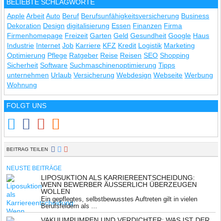
BELIEBTE SCHLAGWORTE
Apple
Arbeit
Auto
Beruf
Berufsunfähigkeitsversicherung
Business
Dekoration
Design
digitalisierung
Essen
Finanzen
Firma
Firmenhomepage
Freizeit
Garten
Geld
Gesundheit
Google
Haus
Industrie
Internet
Job
Karriere
KFZ
Kredit
Logistik
Marketing
Optimierung
Pflege
Ratgeber
Reise
Reisen
SEO
Shopping
Sicherheit
Software
Suchmaschinenoptimierung
Tipps
unternehmen
Urlaub
Versicherung
Webdesign
Webseite
Werbung
Wohnung
FOLGT UNS
BEITRAG TEILEN
NEUSTE BEITRÄGE
LIPOSUKTION ALS KARRIEREENTSCHEIDUNG:
WENN BEWERBER ÄUSSERLICH ÜBERZEUGEN W
OLLEN
Ein gepflegtes, selbstbewusstes Auftreten gilt in vielen
Berufsfeldern als ...
VAKUUMPUMPEN UND VERDICHTER: WAS IST DER