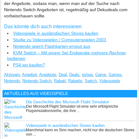
der Angebote, sodass man, wenn man auf der Suche nach
Nintendo Switch Angeboten ist, regelmäßig auf Dekudeals.com
vorbeischauen sollte.
Das könnte dich auch interessieren
Videospiele in ausländischen Stores kaufen
Studie zu Videospielen / Computerspielen 2003
Nintendo sperrt Flashkarten erneut aus
KVM Switch – Mit einem Set Endgeräte mehrere Rechner
bedienen
PS4 wo kaufen?
Aktionen
,
Angebot
,
Angebote
,
Deal
,
Deals
,
eshop
,
Game
,
Games
,
Nintendo
,
Nintendo Switch
,
Rabatt
,
Rabatte
,
Switch
,
Videospiele
AKTUELLES AUS
VIDEOSPIELE
Die Geschichte des Microsoft Flight Simulator
Der Microsoft Flight Simulator ist eine sehr erfolgreiche
Flugsimulationsreihe, die ihre ...
Videospiele in ausländischen Stores kaufen
Manchmal kann es Sinn machen, nicht nur die deutschen Stores
von ...