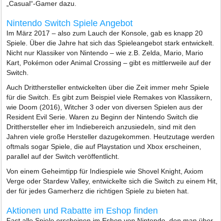
„Casual“-Gamer dazu.
Nintendo Switch Spiele Angebot
Im März 2017 – also zum Lauch der Konsole, gab es knapp 20
Spiele. Über die Jahre hat sich das Spieleangebot stark entwickelt.
Nicht nur Klassiker von Nintendo – wie z.B. Zelda, Mario, Mario
Kart, Pokémon oder Animal Crossing – gibt es mittlerweile auf der
Switch.
Auch Dritthersteller entwickelten über die Zeit immer mehr Spiele
für die Switch. Es gibt zum Beispiel viele Remakes von Klassikern,
wie Doom (2016), Witcher 3 oder von diversen Spielen aus der
Resident Evil Serie. Waren zu Beginn der Nintendo Switch die
Dritthersteller eher im Indiebereich anzusiedeln, sind mit den
Jahren viele große Hersteller dazugekommen. Heutzutage werden
oftmals sogar Spiele, die auf Playstation und Xbox erscheinen,
parallel auf der Switch veröffentlicht.
Von einem Geheimtipp für Indiespiele wie Shovel Knight, Axiom
Verge oder Stardew Valley, entwickelte sich die Switch zu einem Hit,
der für jedes Gamerherz die richtigen Spiele zu bieten hat.
Aktionen und Rabatte im Eshop finden
Fast alle Spiele erscheinen im Eshop von Nintendo, den man über