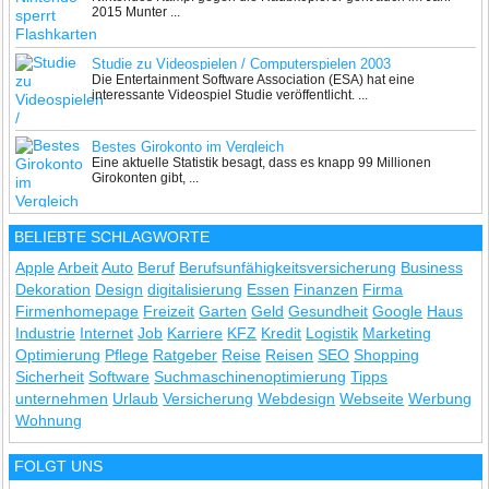
2015 Munter ...
Studie zu Videospielen / Computerspielen 2003
Die Entertainment Software Association (ESA) hat eine
interessante Videospiel Studie veröffentlicht. ...
Bestes Girokonto im Vergleich
Eine aktuelle Statistik besagt, dass es knapp 99 Millionen
Girokonten gibt, ...
BELIEBTE SCHLAGWORTE
Apple
Arbeit
Auto
Beruf
Berufsunfähigkeitsversicherung
Business
Dekoration
Design
digitalisierung
Essen
Finanzen
Firma
Firmenhomepage
Freizeit
Garten
Geld
Gesundheit
Google
Haus
Industrie
Internet
Job
Karriere
KFZ
Kredit
Logistik
Marketing
Optimierung
Pflege
Ratgeber
Reise
Reisen
SEO
Shopping
Sicherheit
Software
Suchmaschinenoptimierung
Tipps
unternehmen
Urlaub
Versicherung
Webdesign
Webseite
Werbung
Wohnung
FOLGT UNS