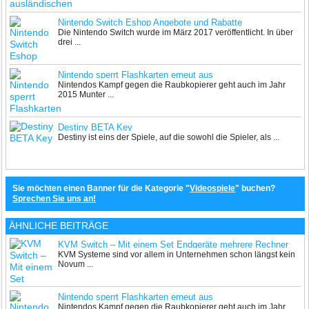
Nintendo Switch Eshop Angebote und Rabatte
Die Nintendo Switch wurde im März 2017 veröffentlicht. In über
drei ...
Nintendo sperrt Flashkarten erneut aus
Nintendos Kampf gegen die Raubkopierer geht auch im Jahr
2015 Munter ...
Destiny BETA Key
Destiny ist eins der Spiele, auf die sowohl die Spieler, als ...
Sie möchten einen Banner für die Kategorie "
Videospiele
" buchen?
Sprechen Sie uns an!
ÄHNLICHE BEITRÄGE
KVM Switch – Mit einem Set Endgeräte mehrere Rechner
KVM Systeme sind vor allem in Unternehmen schon längst kein
bedienen
Novum ...
Nintendo sperrt Flashkarten erneut aus
Nintendos Kampf gegen die Raubkopierer geht auch im Jahr