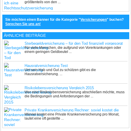
größtenteils von den ...
Sie möchten einen Banner für die Kategorie "
Versicherungen
" buchen?
Sprechen Sie uns an!
ÄHNLICHE BEITRÄGE
Sterbegeldversicherung – für den Tod finanziell vorgesorgt
Für viele Menschen, die aufgrund von Vorerkrankungen oder
einem geringen Geldbeutel ...
Hausratversicherung Test
Um sein Hab und Gut zu schützen gibt es die
Hausratversicherung. ...
Risikolebensversicherung Vergleich 2015
Wer eine Risikolebensversicherung abschließen möchte, muss
die Bedingungen und Anforderungen der ...
Private Krankenversicherung Rechner: soviel kostet die
Wieviel kostet eine Private Krankenversicherung pro Monat,
PKV
lautet eine oft gestellte ...