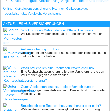
Berufsunfähigkeitsversicherung Vergleich – online und bequem
Online
,
Risikolebensversicherung Rechner
,
Risikovorsorge
,
Todesfallschutz
,
Vergleich
,
Versicherung
AKTUELLES AUS
VERSICHERUNGEN
Schutz vor den Mehrkosten der Pflege: Die private
Wir Deutschen werden immer älter – und immer mehr von uns ...
Pflegevorsorge
Autoversicherung im Urlaub
Ob entspannt am Strand oder auf aufregenden Roadtrips durch
malerische Landschaften ...
Wozu brauche ich eine Rechtsschutzversicherung?
Eine Rechtsschutzversicherung ist eine Versicherung, die den
Versicherten gegen die finanziellen ...
Guter Versicherungsschutz – diese Versicherungen
Immer noch gehören Verbraucher in Deutschland im weltweiten
schützen vor hohen Kosten!
Vergleich zu den ...
Brauche ich eine Rechtsschutzversicherung oder nicht?
Welche Versicherung man benötigt und welche nicht, hängt