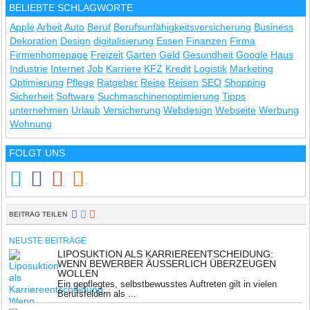
BELIEBTE SCHLAGWORTE
Apple
Arbeit
Auto
Beruf
Berufsunfähigkeitsversicherung
Business
Dekoration
Design
digitalisierung
Essen
Finanzen
Firma
Firmenhomepage
Freizeit
Garten
Geld
Gesundheit
Google
Haus
Industrie
Internet
Job
Karriere
KFZ
Kredit
Logistik
Marketing
Optimierung
Pflege
Ratgeber
Reise
Reisen
SEO
Shopping
Sicherheit
Software
Suchmaschinenoptimierung
Tipps
unternehmen
Urlaub
Versicherung
Webdesign
Webseite
Werbung
Wohnung
FOLGT UNS
BEITRAG TEILEN
NEUSTE BEITRÄGE
LIPOSUKTION ALS KARRIEREENTSCHEIDUNG:
WENN BEWERBER ÄUSSERLICH ÜBERZEUGEN W
OLLEN
Ein gepflegtes, selbstbewusstes Auftreten gilt in vielen
Berufsfeldern als ...