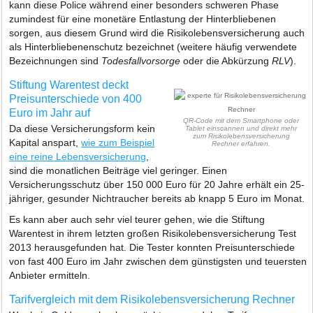
kann diese Police während einer besonders schweren Phase
zumindest für eine monetäre Entlastung der Hinterbliebenen
sorgen, aus diesem Grund wird die Risikolebensversicherung auch
als Hinterbliebenenschutz bezeichnet (weitere häufig verwendete
Bezeichnungen sind
Todesfallvorsorge
oder die Abkürzung
RLV
).
Stiftung Warentest deckt
Preisunterschiede von 400
Euro im Jahr auf
QR-Code mit dem Smartphone oder
Da diese Versicherungsform kein
Tablet einscannen und direkt mehr
zum Risikolebensversicherung
Kapital anspart,
wie zum Beispiel
Rechner erfahren.
eine reine Lebensversicherung
,
sind die monatlichen Beiträge viel geringer. Einen
Versicherungsschutz über 150 000 Euro für 20 Jahre erhält ein 25-
jähriger, gesunder Nichtraucher bereits ab knapp 5 Euro im Monat.
Es kann aber auch sehr viel teurer gehen, wie die Stiftung
Warentest in ihrem letzten großen Risikolebensversicherung Test
2013 herausgefunden hat. Die Tester konnten Preisunterschiede
von fast 400 Euro im Jahr zwischen dem günstigsten und teuersten
Anbieter ermitteln.
Tarifvergleich mit dem Risikolebensversicherung Rechner