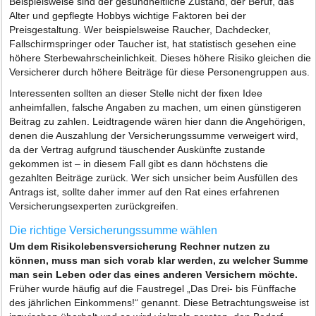
Beispielsweise sind der gesundheitliche Zustand, der Beruf, das
Alter und gepflegte Hobbys wichtige Faktoren bei der
Preisgestaltung. Wer beispielsweise Raucher, Dachdecker,
Fallschirmspringer oder Taucher ist, hat statistisch gesehen eine
höhere Sterbewahrscheinlichkeit. Dieses höhere Risiko gleichen die
Versicherer durch höhere Beiträge für diese Personengruppen aus.
Interessenten sollten an dieser Stelle nicht der fixen Idee
anheimfallen, falsche Angaben zu machen, um einen günstigeren
Beitrag zu zahlen. Leidtragende wären hier dann die Angehörigen,
denen die Auszahlung der Versicherungssumme verweigert wird,
da der Vertrag aufgrund täuschender Auskünfte zustande
gekommen ist – in diesem Fall gibt es dann höchstens die
gezahlten Beiträge zurück. Wer sich unsicher beim Ausfüllen des
Antrags ist, sollte daher immer auf den Rat eines erfahrenen
Versicherungsexperten zurückgreifen.
Die richtige Versicherungssumme wählen
Um dem Risikolebensversicherung Rechner nutzen zu
können, muss man sich vorab klar werden, zu welcher Summe
man sein Leben oder das eines anderen Versichern möchte.
Früher wurde häufig auf die Faustregel „Das Drei- bis Fünffache
des jährlichen Einkommens!“ genannt. Diese Betrachtungsweise ist