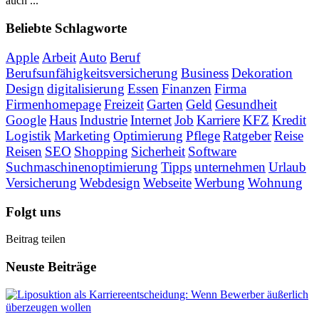
auch ...
Beliebte Schlagworte
Apple
Arbeit
Auto
Beruf
Berufsunfähigkeitsversicherung
Business
Dekoration
Design
digitalisierung
Essen
Finanzen
Firma
Firmenhomepage
Freizeit
Garten
Geld
Gesundheit
Google
Haus
Industrie
Internet
Job
Karriere
KFZ
Kredit
Logistik
Marketing
Optimierung
Pflege
Ratgeber
Reise
Reisen
SEO
Shopping
Sicherheit
Software
Suchmaschinenoptimierung
Tipps
unternehmen
Urlaub
Versicherung
Webdesign
Webseite
Werbung
Wohnung
Folgt uns
Beitrag teilen
Neuste Beiträge