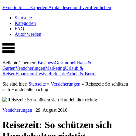
Experte für ...
Experten Artikel lesen und veröffentlichen
Startseite
Kategorien
FAQ
Autor werden
Beliebte Themen:
Business
Gesundheit
Haus &
Garten
Versicherungen
Marketing
Urlaub &
Reisen
Finanzen
Lifestyle
Industrie
Arbeit & Beruf
Sie sind hier:
Startseite
»
Versicherungen
»
Reisezeit: So schützen
sich Hundehalter richtig
Versicherungen
| 29. August 2016
Reisezeit: So schützen sich