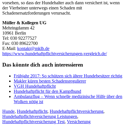
vorsehen, so dass der Hundehalter auch dann versichert ist, wenn
der Vierbeiner unterwegs einen Schaden mit
Schadenersatzforderungen verursacht.
Müller & Kollegen UG
Mehringdamm 42
10961 Berlin
Tel: 030 92277527
Fax: 030 89622700
E-Mail:
kontakt@mklb.de
https://www.hundehaftpflichtversicherungen-vergleich.de/
Das könnte dich auch interessieren
Frühjahr 2017: So schützen sich ältere Hundebesitzer richtig
Makler küren besten Schadensregulierer
VGH Hundehaftpflicht
Hundehaftpflicht für den Kampfhund
Ambulanzflug – Wenn schnelle medizinische Hilfe über den
Wolken nötig ist
Hunde
,
Hundehaftpflicht
,
Hundehaftpflichtversicherung
,
Hundehaftpflichtversicherung Leistungen
,
Hundehaftpflichtversicherung Test
,
Versicherung