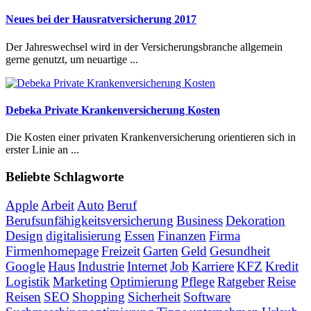
Neues bei der Hausratversicherung 2017
Der Jahreswechsel wird in der Versicherungsbranche allgemein
gerne genutzt, um neuartige ...
Debeka Private Krankenversicherung Kosten
Die Kosten einer privaten Krankenversicherung orientieren sich in
erster Linie an ...
Beliebte Schlagworte
Apple
Arbeit
Auto
Beruf
Berufsunfähigkeitsversicherung
Business
Dekoration
Design
digitalisierung
Essen
Finanzen
Firma
Firmenhomepage
Freizeit
Garten
Geld
Gesundheit
Google
Haus
Industrie
Internet
Job
Karriere
KFZ
Kredit
Logistik
Marketing
Optimierung
Pflege
Ratgeber
Reise
Reisen
SEO
Shopping
Sicherheit
Software