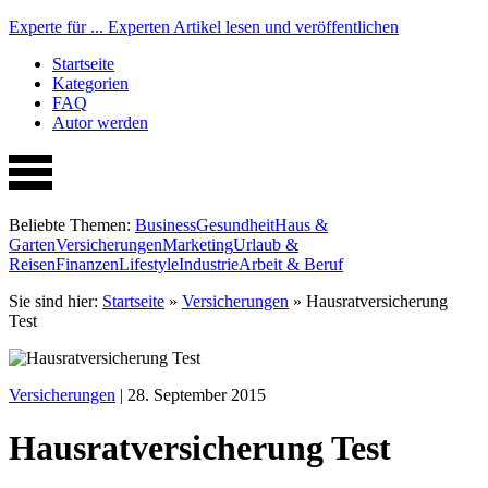
Experte für ...
Experten Artikel lesen und veröffentlichen
Startseite
Kategorien
FAQ
Autor werden
Beliebte Themen:
Business
Gesundheit
Haus &
Garten
Versicherungen
Marketing
Urlaub &
Reisen
Finanzen
Lifestyle
Industrie
Arbeit & Beruf
Sie sind hier:
Startseite
»
Versicherungen
»
Hausratversicherung
Test
Versicherungen
| 28. September 2015
Hausratversicherung Test