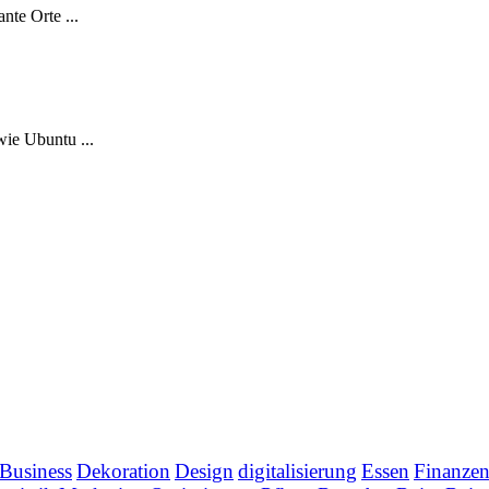
nte Orte ...
wie Ubuntu ...
Business
Dekoration
Design
digitalisierung
Essen
Finanze