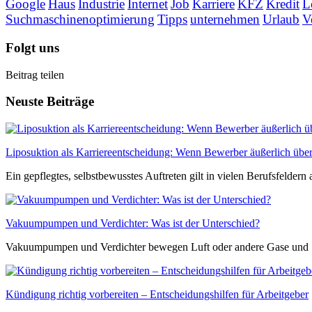
Google
Haus
Industrie
Internet
Job
Karriere
KFZ
Kredit
L
Suchmaschinenoptimierung
Tipps
unternehmen
Urlaub
V
Folgt uns
Beitrag teilen
Neuste Beiträge
Liposuktion als Karriereentscheidung: Wenn Bewerber äußerlich übe
Ein gepflegtes, selbstbewusstes Auftreten gilt in vielen Berufsfeldern al
Vakuumpumpen und Verdichter: Was ist der Unterschied?
Vakuumpumpen und Verdichter bewegen Luft oder andere Gase und .
Kündigung richtig vorbereiten – Entscheidungshilfen für Arbeitgeber