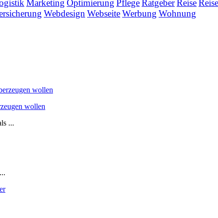
ogistik
Marketing
Optimierung
Pflege
Ratgeber
Reise
Reis
ersicherung
Webdesign
Webseite
Werbung
Wohnung
rzeugen wollen
s ...
..