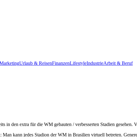
Marketing
Urlaub & Reisen
Finanzen
Lifestyle
Industrie
Arbeit & Beruf
its in den extra für die WM gebauten / verbesserten Stadien gesehen. 
: Man kann jedes Stadion der WM in Brasilien virtuell betreten. Generel