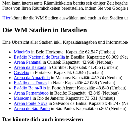
Man kann interessante Räumlichkeiten bereits seit einiger Zeit begehe
Fotos von Ihren Räumlichkeiten bereitstellen, indem Sie von Google a
Hier
könnt ihr die WM Stadien auswählen und euch in den Stadien 
Die WM Stadien in Brasilien
Eine Übersicht aller Stadien inkl. Kapazitätsangaben und Information
Mineirão
in Belo Horizonte: Kapazität: 62.547 (Umbau)
Estádio Nacional de Brasília
in Brasília: Kapazität: 68.009 (Ne
Arena Pantanal
in Cuiabá: Kapazität: 42.968 (Neubau)
Arena da Baixada
in Curitiba: Kapazität: 41.456 (Umbau)
Castelão
in Fortaleza: Kapazität: 64.846 (Umbau)
Arena da Amazônia
in Manaus: Kapazität: 42.374 (Neubau)
Estádio das Dunas
in Natal: Kapazität: 42.086 (Neubau)
Estádio Beira-Rio
in Porto Alegre: Kapazität: 48.849 (Umbau)
Arena Pernambuco
in Recife: Kapazität: 42.849 (Neubau)
Maracanã
in Rio de Janeiro: Kapazität: 73.531 (Umbau)
Arena Fonte Nova
in Salvador da Bahia: Kapazität: 48.747 (N
Arena de São Paulo
in São Paulo: Kapazität: 65.807 (Neubau)
Das könnte dich auch interessieren