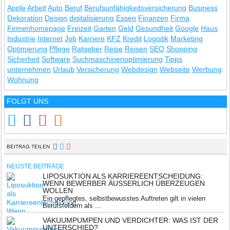
Apple
Arbeit
Auto
Beruf
Berufsunfähigkeitsversicherung
Business
Dekoration
Design
digitalisierung
Essen
Finanzen
Firma
Firmenhomepage
Freizeit
Garten
Geld
Gesundheit
Google
Haus
Industrie
Internet
Job
Karriere
KFZ
Kredit
Logistik
Marketing
Optimierung
Pflege
Ratgeber
Reise
Reisen
SEO
Shopping
Sicherheit
Software
Suchmaschinenoptimierung
Tipps
unternehmen
Urlaub
Versicherung
Webdesign
Webseite
Werbung
Wohnung
FOLGT UNS
BEITRAG TEILEN
NEUSTE BEITRÄGE
LIPOSUKTION ALS KARRIEREENTSCHEIDUNG:
WENN BEWERBER ÄUSSERLICH ÜBERZEUGEN W
OLLEN
Ein gepflegtes, selbstbewusstes Auftreten gilt in vielen
Berufsfeldern als ...
VAKUUMPUMPEN UND VERDICHTER: WAS IST DER
UNTERSCHIED?