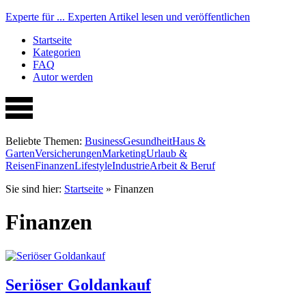
Experte für ...
Experten Artikel lesen und veröffentlichen
Startseite
Kategorien
FAQ
Autor werden
Beliebte Themen:
Business
Gesundheit
Haus &
Garten
Versicherungen
Marketing
Urlaub &
Reisen
Finanzen
Lifestyle
Industrie
Arbeit & Beruf
Sie sind hier:
Startseite
»
Finanzen
Finanzen
Seriöser Goldankauf