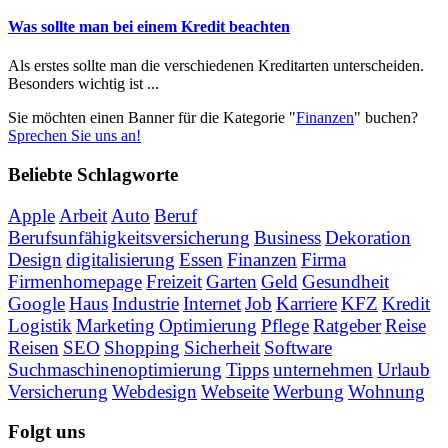
Was sollte man bei einem Kredit beachten
Als erstes sollte man die verschiedenen Kreditarten unterscheiden.
Besonders wichtig ist ...
Sie möchten einen Banner für die Kategorie "
Finanzen
" buchen?
Sprechen Sie uns an!
Beliebte Schlagworte
Apple
Arbeit
Auto
Beruf
Berufsunfähigkeitsversicherung
Business
Dekoration
Design
digitalisierung
Essen
Finanzen
Firma
Firmenhomepage
Freizeit
Garten
Geld
Gesundheit
Google
Haus
Industrie
Internet
Job
Karriere
KFZ
Kredit
Logistik
Marketing
Optimierung
Pflege
Ratgeber
Reise
Reisen
SEO
Shopping
Sicherheit
Software
Suchmaschinenoptimierung
Tipps
unternehmen
Urlaub
Versicherung
Webdesign
Webseite
Werbung
Wohnung
Folgt uns