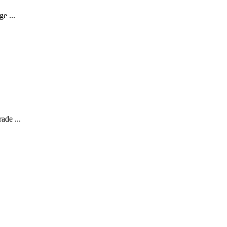
e ...
ade ...