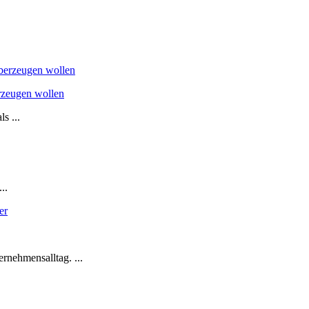
rzeugen wollen
s ...
..
nehmensalltag. ...