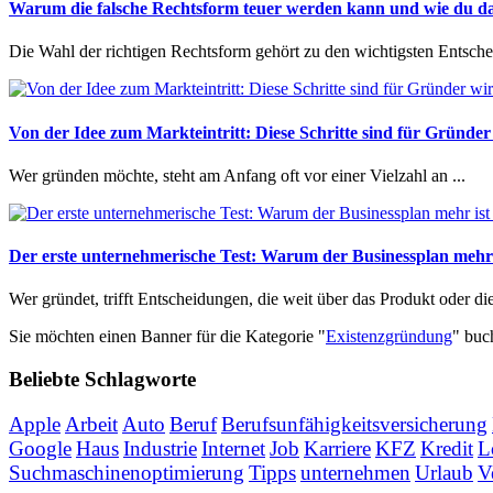
Warum die falsche Rechtsform teuer werden kann und wie du da
Die Wahl der richtigen Rechtsform gehört zu den wichtigsten Entschei
Von der Idee zum Markteintritt: Diese Schritte sind für Gründer
Wer gründen möchte, steht am Anfang oft vor einer Vielzahl an ...
Der erste unternehmerische Test: Warum der Businessplan mehr 
Wer gründet, trifft Entscheidungen, die weit über das Produkt oder die 
Sie möchten einen Banner für die Kategorie "
Existenzgründung
" bu
Beliebte Schlagworte
Apple
Arbeit
Auto
Beruf
Berufsunfähigkeitsversicherung
Google
Haus
Industrie
Internet
Job
Karriere
KFZ
Kredit
L
Suchmaschinenoptimierung
Tipps
unternehmen
Urlaub
V