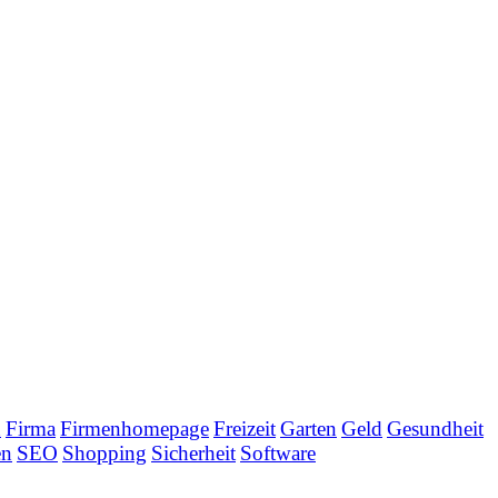
n
Firma
Firmenhomepage
Freizeit
Garten
Geld
Gesundheit
en
SEO
Shopping
Sicherheit
Software