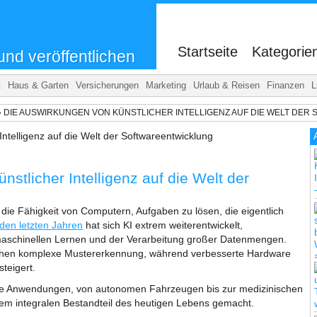
.
Startseite
Kategorie
und veröffentlichen
t
Haus & Garten
Versicherungen
Marketing
Urlaub & Reisen
Finanzen
L
»
DIE AUSWIRKUNGEN VON KÜNSTLICHER INTELLIGENZ AUF DIE WELT DE
stlicher Intelligenz auf die Welt der
t die Fähigkeit von Computern, Aufgaben zu lösen, die eigentlich
 den letzten Jahren
hat sich KI extrem weiterentwickelt,
 maschinellen Lernen und der Verarbeitung großer Datenmengen.
chen komplexe Mustererkennung, während verbesserte Hardware
steigert.
dene Anwendungen, von autonomen Fahrzeugen bis zur medizinischen
nem integralen Bestandteil des heutigen Lebens gemacht.