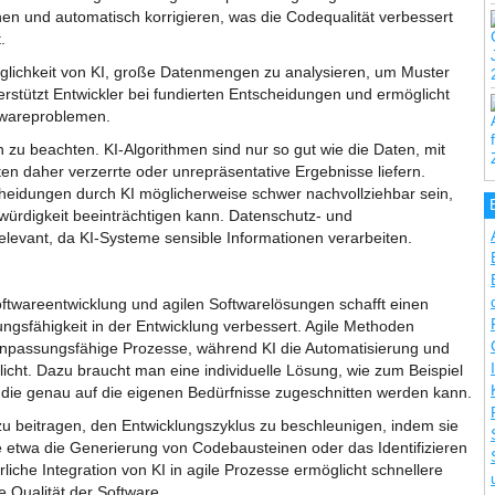
en und automatisch korrigieren, was die Codequalität verbessert
.
Möglichkeit von KI, große Datenmengen zu analysieren, um Muster
terstützt Entwickler bei fundierten Entscheidungen und ermöglicht
twareproblemen.
zu beachten. KI-Algorithmen sind nur so gut wie die Daten, mit
ten daher verzerrte oder unrepräsentative Ergebnisse liefern.
heidungen durch KI möglicherweise schwer nachvollziehbar sein,
ürdigkeit beeinträchtigen kann. Datenschutz- und
elevant, da KI-Systeme sensible Informationen verarbeiten.
oftwareentwicklung und agilen Softwarelösungen schafft einen
ungsfähigkeit in der Entwicklung verbessert. Agile Methoden
d anpassungsfähige Prozesse, während KI die Automatisierung und
licht. Dazu braucht man eine individuelle Lösung, wie zum Beispiel
 die genau auf die eigenen Bedürfnisse zugeschnitten werden kann.
zu beitragen, den Entwicklungszyklus zu beschleunigen, indem sie
ie etwa die Generierung von Codebausteinen oder das Identifizieren
rliche Integration von KI in agile Prozesse ermöglicht schnellere
 Qualität der Software.