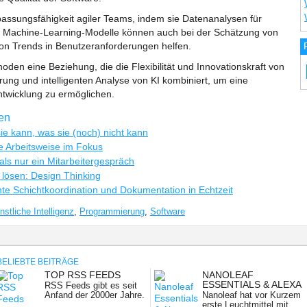
passungsfähigkeit agiler Teams, indem sie Datenanalysen für
lt. Machine-Learning-Modelle können auch bei der Schätzung von
von Trends in Benutzeranforderungen helfen.
oden eine Beziehung, die die Flexibilität und Innovationskraft von
rung und intelligenten Analyse von KI kombiniert, um eine
ntwicklung zu ermöglichen.
ren
sie kann, was sie (noch) nicht kann
e Arbeitsweise im Fokus
ls nur ein Mitarbeitergespräch
lösen: Design Thinking
ente Schichtkoordination und Dokumentation in Echtzeit
nstliche Intelligenz
,
Programmierung
,
Software
BELIEBTE BEITRÄGE
TOP RSS FEEDS
NANOLEAF
NG:
ESSENTIALS & ALEXA
RSS Feeds gibt es seit
Anfand der 2000er Jahre.
Nanoleaf hat vor Kurzem
...
erste Leuchtmittel mit