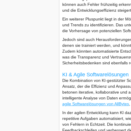
können auch Fehler frühzeitig erkenn
und die Entwicklungseffizienz steigert
Ein weiterer Pluspunkt liegt in der 
und Trends zu identifizieren. Das un
die Vorhersage von potenziellen Sof
Jedoch sind auch Herausforderungen 
denen sie trainiert werden, und könn
Zudem könnten automatisierte Entsc
was die Transparenz und Vertrauensw
Sicherheitsbedenken sind ebenfalls r
KI & Agile Softwarelösungen
Die Kombination von KI-gestützter S
Ansatz, der die Effizienz und Anpass
betonen iterative, kollaborative un
intelligente Analyse von Daten ermög
agile Softwarelösungen von AllBytes
,
In der agilen Entwicklung kann KI da
repetitive Aufgaben automatisiert, w
von Fehlern in Echtzeit. Die kontinuie
Feedbackschleifen und verbessert die