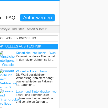
n
FAQ
Autor werden
ifestyle
Industrie
Arbeit & Beruf
R SOFTWAREENTWICKLUNG
AKTUELLES AUS
TECHNIK
Künstliche Intelligenz – Was
Kaum ein anderes Thema hat
sie kann, was sie (noch)
in den letzten Jahren so für ...
nicht kann
Worauf sollte ich beim
Die Wahl des richtigen
Webhosting achten?
Webhosting-Anbieters hängt
von verschiedenen Faktoren
ab, darunter ...
Laser- und Tintendrucker: wo
Laser- und Tintendrucker
liegen die Unterschiede?
nutzen zwar beide bewährte
und seit vielen Jahren ...