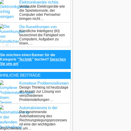
Elektronikgeräte richtig
Verstaubte Elektrogeräte wie
reinigen
die Spielekonsole, der
Computer oder Fernseher
bringen nicht ...
Die Auswirkungen von
Künstliche Intelligenz (KI)
Künstlicher Intelligenz auf
bezeichnet die Fähigkeit von
die Welt der
Computern, Aufgaben zu
Softwareentwicklung
lösen, ...
Sie möchten einen Banner für die
Kategorie "
Technik
" buchen?
Sprechen
Sie uns an!
ÄHNLICHE BEITRÄGE
Komplexe Problemstellungen
Design Thinking ist heutzutage
lösen: Design Thinking
als Ansatz zur Lösung von
verschiedenen
Problemstellungen ...
Automatisierung in der
Die zunehmende
laufenden Buchhaltung
Automatisierung des
Rechnungslegungsprozesses
ist eine der wichtigsten
Möglichkeiten, um ...