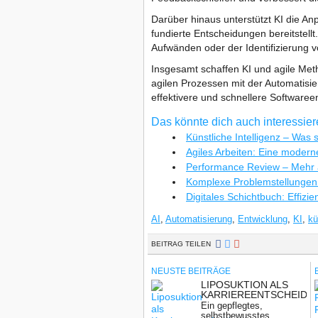
Darüber hinaus unterstützt KI die An
fundierte Entscheidungen bereitstel
Aufwänden oder der Identifizierung 
Insgesamt schaffen KI und agile Meth
agilen Prozessen mit der Automatisie
effektivere und schnellere Softwaree
Das könnte dich auch interessie
Künstliche Intelligenz – Was 
Agiles Arbeiten: Eine modern
Performance Review – Mehr a
Komplexe Problemstellungen 
Digitales Schichtbuch: Effizi
AI
,
Automatisierung
,
Entwicklung
,
KI
,
kü
BEITRAG TEILEN
NEUSTE BEITRÄGE
LIPOSUKTION ALS
KARRIEREENTSCHEIDU
WENN BEWERBER
Ein gepflegtes,
ÄUSSERLICH Ü
selbstbewusstes