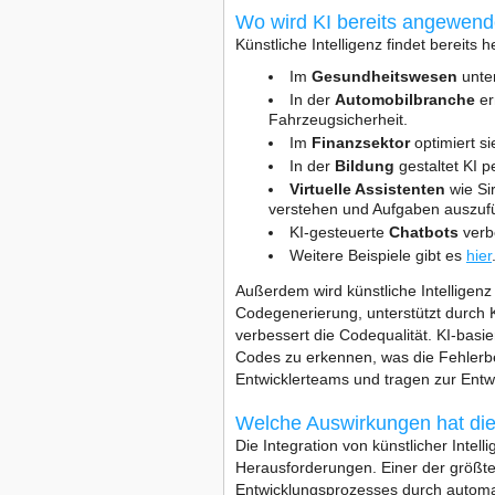
Wo wird KI bereits angewend
Künstliche Intelligenz findet bereits
Im
Gesundheitswesen
unter
In der
Automobilbranche
er
Fahrzeugsicherheit.
Im
Finanzsektor
optimiert s
In der
Bildung
gestaltet KI p
Virtuelle Assistenten
wie Si
verstehen und Aufgaben auszuf
KI-gesteuerte
Chatbots
verb
Weitere Beispiele gibt es
hier
Außerdem wird künstliche Intelligenz
Codegenerierung, unterstützt durch 
verbessert die Codequalität. KI-basi
Codes zu erkennen, was die Fehlerbe
Entwicklerteams und tragen zur Entwi
Welche Auswirkungen hat die 
Die Integration von künstlicher Intell
Herausforderungen. Einer der größte
Entwicklungsprozesses durch automat