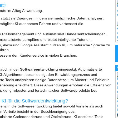
et?
 heute im Alltag Anwendung.
stützt sie Diagnosen, indem sie medizinische Daten analysiert.
möglicht KI autonomes Fahren und verbessert die
ie Risikomanagement und automatisiert Handelsentscheidungen.
ersonalisierte Lernpläne und bietet intelligente Tutorien.
ri, Alexa und Google Assistant nutzen KI, um natürliche Sprache zu
ühren.
essern den Kundenservice in vielen Branchen.
.
 auch in der
Softwareentwicklung
eingesetzt: Automatisierte
KI-Algorithmen, beschleunigt den Entwicklungsprozess und
erte Tools analysieren riesige Datensätze, um Muster und Fehler in
hebung erleichtert. Diese Anwendungen erhöhen die Effizienz von
cklung robuster und fortschrittlicher Softwareprodukte bei.
KI für die Softwareentwicklung?
igenz in die Softwareentwicklung bietet sowohl Vorteile als auch
n Vorteile besteht in der Beschleunigung des
isierte Codegenerierung und Optimierung. KI-gestützte Tools