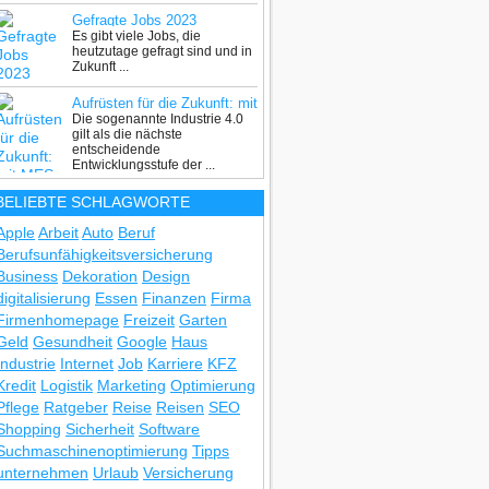
Gefragte Jobs 2023
Es gibt viele Jobs, die
heutzutage gefragt sind und in
Zukunft ...
Aufrüsten für die Zukunft: mit
Die sogenannte Industrie 4.0
MES auf dem Weg zur
gilt als die nächste
Industrie 4.0
entscheidende
Entwicklungsstufe der ...
BELIEBTE SCHLAGWORTE
Apple
Arbeit
Auto
Beruf
Berufsunfähigkeitsversicherung
Business
Dekoration
Design
digitalisierung
Essen
Finanzen
Firma
Firmenhomepage
Freizeit
Garten
Geld
Gesundheit
Google
Haus
Industrie
Internet
Job
Karriere
KFZ
Kredit
Logistik
Marketing
Optimierung
Pflege
Ratgeber
Reise
Reisen
SEO
Shopping
Sicherheit
Software
Suchmaschinenoptimierung
Tipps
unternehmen
Urlaub
Versicherung