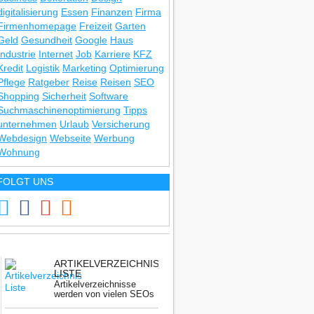
digitalisierung
Essen
Finanzen
Firma
Firmenhomepage
Freizeit
Garten
Geld
Gesundheit
Google
Haus
Industrie
Internet
Job
Karriere
KFZ
Kredit
Logistik
Marketing
Optimierung
Pflege
Ratgeber
Reise
Reisen
SEO
Shopping
Sicherheit
Software
Suchmaschinenoptimierung
Tipps
unternehmen
Urlaub
Versicherung
Webdesign
Webseite
Werbung
Wohnung
FOLGT UNS
ARTIKELVERZEICHNIS
LISTE
Artikelverzeichnisse
werden von vielen SEOs
nicht mehr benutzt.
Gerade ...