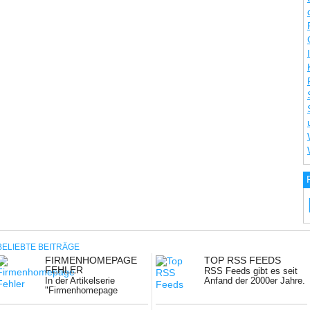
BELIEBTE BEITRÄGE
FIRMENHOMEPAGE
TOP RSS FEEDS
NG:
FEHLER
RSS Feeds gibt es seit
In der Artikelserie
Anfand der 2000er Jahre.
"Firmenhomepage
...
Fehler" geht es um
Kleinigkeiten ...