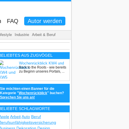
n
FAQ
Autor werden
ifestyle
Industrie
Arbeit & Beruf
BELIEBTES AUS ZUGVÖGEL
Wochenrückblick KW4 und
Back to the Roots - wie bereits
KW5
zu Beginn unseres Portals, ...
Sie möchten einen Banner für die
Kategorie "
Wochenrückblick
" buchen?
Sprechen Sie uns an!
BELIEBTE SCHLAGWORTE
Apple
Arbeit
Auto
Beruf
Berufsunfähigkeitsversicherung
Business
Dekoration
Design