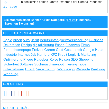
In den letzten beiden Jahren - während der Corona Pandemie -
...
Sie möchten einen Banner für die Kategorie "
Freizeit
" buchen?
Sprechen Sie uns an!
BELIEBTE SCHLAGWORTE
Apple
Arbeit
Auto
Beruf
Berufsunfähigkeitsversicherung
Business
Dekoration
Design
digitalisierung
Essen
Finanzen
Firma
Firmenhomepage
Freizeit
Garten
Geld
Gesundheit
Google
Haus
Industrie
Internet
Job
Karriere
KFZ
Kredit
Logistik
Marketing
Optimierung
Pflege
Ratgeber
Reise
Reisen
SEO
Shopping
Sicherheit
Software
Suchmaschinenoptimierung
Tipps
unternehmen
Urlaub
Versicherung
Webdesign
Webseite
Werbung
Wohnung
FOLGT UNS
NEUSTE BEITRÄGE