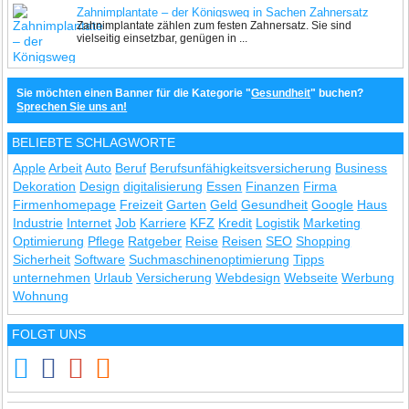
Zahnimplantate – der Königsweg in Sachen Zahnersatz
Zahnimplantate zählen zum festen Zahnersatz. Sie sind
vielseitig einsetzbar, genügen in ...
Sie möchten einen Banner für die Kategorie "
Gesundheit
" buchen?
Sprechen Sie uns an!
BELIEBTE SCHLAGWORTE
Apple
Arbeit
Auto
Beruf
Berufsunfähigkeitsversicherung
Business
Dekoration
Design
digitalisierung
Essen
Finanzen
Firma
Firmenhomepage
Freizeit
Garten
Geld
Gesundheit
Google
Haus
Industrie
Internet
Job
Karriere
KFZ
Kredit
Logistik
Marketing
Optimierung
Pflege
Ratgeber
Reise
Reisen
SEO
Shopping
Sicherheit
Software
Suchmaschinenoptimierung
Tipps
unternehmen
Urlaub
Versicherung
Webdesign
Webseite
Werbung
Wohnung
FOLGT UNS