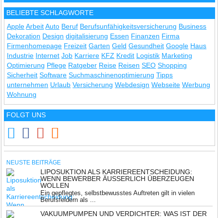
BELIEBTE SCHLAGWORTE
Apple
Arbeit
Auto
Beruf
Berufsunfähigkeitsversicherung
Business
Dekoration
Design
digitalisierung
Essen
Finanzen
Firma
Firmenhomepage
Freizeit
Garten
Geld
Gesundheit
Google
Haus
Industrie
Internet
Job
Karriere
KFZ
Kredit
Logistik
Marketing
Optimierung
Pflege
Ratgeber
Reise
Reisen
SEO
Shopping
Sicherheit
Software
Suchmaschinenoptimierung
Tipps
unternehmen
Urlaub
Versicherung
Webdesign
Webseite
Werbung
Wohnung
FOLGT UNS
NEUSTE BEITRÄGE
LIPOSUKTION ALS KARRIEREENTSCHEIDUNG:
WENN BEWERBER ÄUSSERLICH ÜBERZEUGEN W
OLLEN
Ein gepflegtes, selbstbewusstes Auftreten gilt in vielen
Berufsfeldern als ...
VAKUUMPUMPEN UND VERDICHTER: WAS IST DER