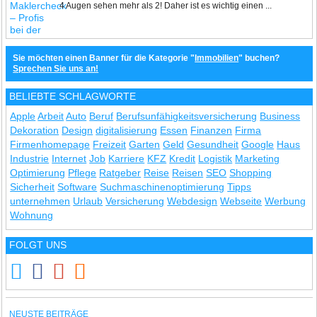
4 Augen sehen mehr als 2! Daher ist es wichtig einen ...
Sie möchten einen Banner für die Kategorie "
Immobilien
" buchen?
Sprechen Sie uns an!
BELIEBTE SCHLAGWORTE
Apple
Arbeit
Auto
Beruf
Berufsunfähigkeitsversicherung
Business
Dekoration
Design
digitalisierung
Essen
Finanzen
Firma
Firmenhomepage
Freizeit
Garten
Geld
Gesundheit
Google
Haus
Industrie
Internet
Job
Karriere
KFZ
Kredit
Logistik
Marketing
Optimierung
Pflege
Ratgeber
Reise
Reisen
SEO
Shopping
Sicherheit
Software
Suchmaschinenoptimierung
Tipps
unternehmen
Urlaub
Versicherung
Webdesign
Webseite
Werbung
Wohnung
FOLGT UNS
NEUSTE BEITRÄGE