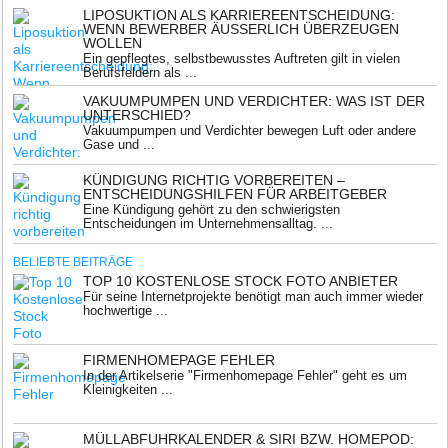
LIPOSUKTION ALS KARRIEREENTSCHEIDUNG:
WENN BEWERBER ÄUSSERLICH ÜBERZEUGEN W
OLLEN
Ein gepflegtes, selbstbewusstes Auftreten gilt in vielen
Berufsfeldern als ...
VAKUUMPUMPEN UND VERDICHTER: WAS IST DER
UNTERSCHIED?
Vakuumpumpen und Verdichter bewegen Luft oder andere
Gase und ...
KÜNDIGUNG RICHTIG VORBEREITEN –
ENTSCHEIDUNGSHILFEN FÜR ARBEITGEBER
Eine Kündigung gehört zu den schwierigsten
Entscheidungen im Unternehmensalltag. ...
BELIEBTE BEITRÄGE
TOP 10 KOSTENLOSE STOCK FOTO ANBIETER
Für seine Internetprojekte benötigt man auch immer wieder
hochwertige ...
FIRMENHOMEPAGE FEHLER
In der Artikelserie "Firmenhomepage Fehler" geht es um
Kleinigkeiten ...
MÜLLABFUHRKALENDER & SIRI BZW. HOMEPOD: