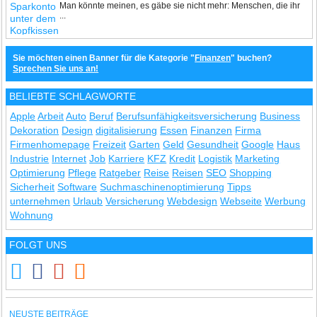
Man könnte meinen, es gäbe sie nicht mehr: Menschen, die ihr
...
Sie möchten einen Banner für die Kategorie "
Finanzen
" buchen?
Sprechen Sie uns an!
BELIEBTE SCHLAGWORTE
Apple
Arbeit
Auto
Beruf
Berufsunfähigkeitsversicherung
Business
Dekoration
Design
digitalisierung
Essen
Finanzen
Firma
Firmenhomepage
Freizeit
Garten
Geld
Gesundheit
Google
Haus
Industrie
Internet
Job
Karriere
KFZ
Kredit
Logistik
Marketing
Optimierung
Pflege
Ratgeber
Reise
Reisen
SEO
Shopping
Sicherheit
Software
Suchmaschinenoptimierung
Tipps
unternehmen
Urlaub
Versicherung
Webdesign
Webseite
Werbung
Wohnung
FOLGT UNS
NEUSTE BEITRÄGE