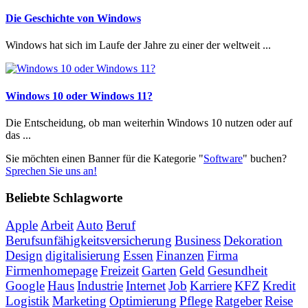
Die Geschichte von Windows
Windows hat sich im Laufe der Jahre zu einer der weltweit ...
Windows 10 oder Windows 11?
Die Entscheidung, ob man weiterhin Windows 10 nutzen oder auf
das ...
Sie möchten einen Banner für die Kategorie "
Software
" buchen?
Sprechen Sie uns an!
Beliebte Schlagworte
Apple
Arbeit
Auto
Beruf
Berufsunfähigkeitsversicherung
Business
Dekoration
Design
digitalisierung
Essen
Finanzen
Firma
Firmenhomepage
Freizeit
Garten
Geld
Gesundheit
Google
Haus
Industrie
Internet
Job
Karriere
KFZ
Kredit
Logistik
Marketing
Optimierung
Pflege
Ratgeber
Reise