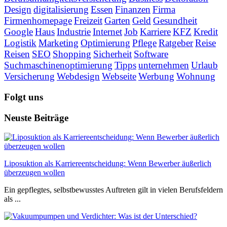
Design
digitalisierung
Essen
Finanzen
Firma
Firmenhomepage
Freizeit
Garten
Geld
Gesundheit
Google
Haus
Industrie
Internet
Job
Karriere
KFZ
Kredit
Logistik
Marketing
Optimierung
Pflege
Ratgeber
Reise
Reisen
SEO
Shopping
Sicherheit
Software
Suchmaschinenoptimierung
Tipps
unternehmen
Urlaub
Versicherung
Webdesign
Webseite
Werbung
Wohnung
Folgt uns
Neuste Beiträge
Liposuktion als Karriereentscheidung: Wenn Bewerber äußerlich
überzeugen wollen
Ein gepflegtes, selbstbewusstes Auftreten gilt in vielen Berufsfeldern
als ...