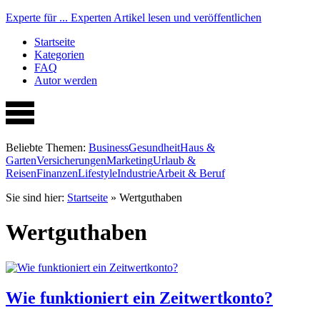
Experte für ...
Experten Artikel lesen und veröffentlichen
Startseite
Kategorien
FAQ
Autor werden
Beliebte Themen:
Business
Gesundheit
Haus &
Garten
Versicherungen
Marketing
Urlaub &
Reisen
Finanzen
Lifestyle
Industrie
Arbeit & Beruf
Sie sind hier:
Startseite
»
Wertguthaben
Wertguthaben
Wie funktioniert ein Zeitwertkonto?