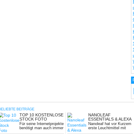
BELIEBTE BEITRÄGE
TOP 10 KOSTENLOSE
NANOLEAF
NG:
STOCK FOTO
ESSENTIALS & ALEXA
ANBIETER
Für seine Internetprojekte
Nanoleaf hat vor Kurzem
benötigt man auch immer
erste Leuchtmittel mit
wieder hochwertige ...
dem neuen ...