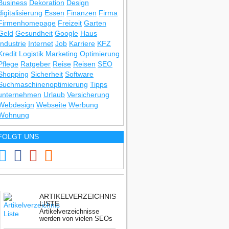
Business
Dekoration
Design
digitalisierung
Essen
Finanzen
Firma
Firmenhomepage
Freizeit
Garten
Geld
Gesundheit
Google
Haus
Industrie
Internet
Job
Karriere
KFZ
Kredit
Logistik
Marketing
Optimierung
Pflege
Ratgeber
Reise
Reisen
SEO
Shopping
Sicherheit
Software
Suchmaschinenoptimierung
Tipps
unternehmen
Urlaub
Versicherung
Webdesign
Webseite
Werbung
Wohnung
FOLGT UNS
ARTIKELVERZEICHNIS
LISTE
Artikelverzeichnisse
werden von vielen SEOs
nicht mehr benutzt.