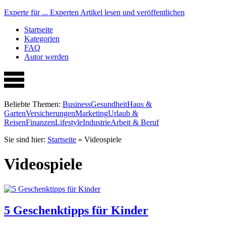
Experte für ...
Experten Artikel lesen und veröffentlichen
Startseite
Kategorien
FAQ
Autor werden
Beliebte Themen:
Business
Gesundheit
Haus &
Garten
Versicherungen
Marketing
Urlaub &
Reisen
Finanzen
Lifestyle
Industrie
Arbeit & Beruf
Sie sind hier:
Startseite
»
Videospiele
Videospiele
5 Geschenktipps für Kinder