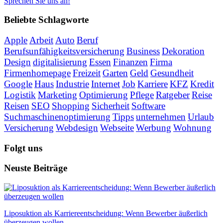
Sprechen Sie uns an!
Beliebte Schlagworte
Apple
Arbeit
Auto
Beruf
Berufsunfähigkeitsversicherung
Business
Dekoration
Design
digitalisierung
Essen
Finanzen
Firma
Firmenhomepage
Freizeit
Garten
Geld
Gesundheit
Google
Haus
Industrie
Internet
Job
Karriere
KFZ
Kredit
Logistik
Marketing
Optimierung
Pflege
Ratgeber
Reise
Reisen
SEO
Shopping
Sicherheit
Software
Suchmaschinenoptimierung
Tipps
unternehmen
Urlaub
Versicherung
Webdesign
Webseite
Werbung
Wohnung
Folgt uns
Neuste Beiträge
Liposuktion als Karriereentscheidung: Wenn Bewerber äußerlich
überzeugen wollen