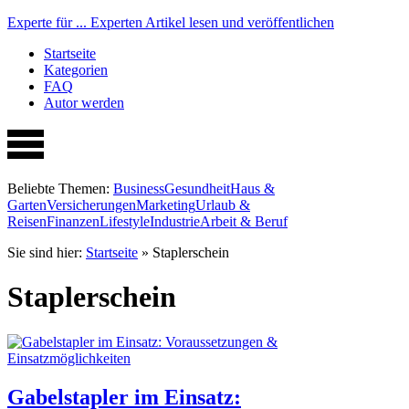
Experte für ...
Experten Artikel lesen und veröffentlichen
Startseite
Kategorien
FAQ
Autor werden
Beliebte Themen:
Business
Gesundheit
Haus &
Garten
Versicherungen
Marketing
Urlaub &
Reisen
Finanzen
Lifestyle
Industrie
Arbeit & Beruf
Sie sind hier:
Startseite
»
Staplerschein
Staplerschein
Gabelstapler im Einsatz: