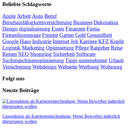
Beliebte Schlagworte
Apple
Arbeit
Auto
Beruf
Berufsunfähigkeitsversicherung
Business
Dekoration
Design
digitalisierung
Essen
Finanzen
Firma
Firmenhomepage
Freizeit
Garten
Geld
Gesundheit
Google
Haus
Industrie
Internet
Job
Karriere
KFZ
Kredit
Logistik
Marketing
Optimierung
Pflege
Ratgeber
Reise
Reisen
SEO
Shopping
Sicherheit
Software
Suchmaschinenoptimierung
Tipps
unternehmen
Urlaub
Versicherung
Webdesign
Webseite
Werbung
Wohnung
Folgt uns
Neuste Beiträge
Liposuktion als Karriereentscheidung: Wenn Bewerber äußerlich
überzeugen wollen