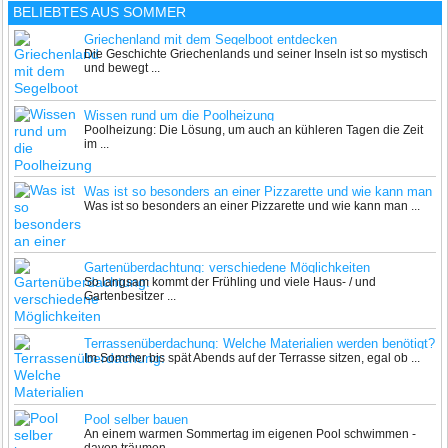
BELIEBTES AUS SOMMER
Griechenland mit dem Segelboot entdecken
Die Geschichte Griechenlands und seiner Inseln ist so mystisch
und bewegt ...
Wissen rund um die Poolheizung
Poolheizung: Die Lösung, um auch an kühleren Tagen die Zeit
im ...
Was ist so besonders an einer Pizzarette und wie kann man
Was ist so besonders an einer Pizzarette und wie kann man ...
diese richtig anwenden?
Gartenüberdachtung: verschiedene Möglichkeiten
So langsam kommt der Frühling und viele Haus- / und
Gartenbesitzer ...
Terrassenüberdachung: Welche Materialien werden benötigt?
Im Sommer bis spät Abends auf der Terrasse sitzen, egal ob ...
Pool selber bauen
An einem warmen Sommertag im eigenen Pool schwimmen -