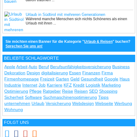
davon träumen ...
Urlaub in Südtirol mit mehreren Generationen
Während manche Menschen sich nichts Schöneres als einen
Urlaub mit ihren ...
Sie möchten einen Banner für die Kategorie "
Urlaub & Reisen
" buchen?
Sprechen Sie uns an!
BELIEBTE SCHLAGWORTE
Apple
Arbeit
Auto
Beruf
Berufsunfähigkeitsversicherung
Business
Dekoration
Design
digitalisierung
Essen
Finanzen
Firma
Firmenhomepage
Freizeit
Garten
Geld
Gesundheit
Google
Haus
Industrie
Internet
Job
Karriere
KFZ
Kredit
Logistik
Marketing
Optimierung
Pflege
Ratgeber
Reise
Reisen
SEO
Shopping
Sicherheit
Software
Suchmaschinenoptimierung
Tipps
unternehmen
Urlaub
Versicherung
Webdesign
Webseite
Werbung
Wohnung
FOLGT UNS