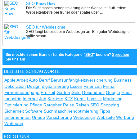
SEO Know-How
Die Suchmaschinenoptimierung einer Webseite läuft jedem
Webseitenbetreiber früher oder später über ...
SEO für Webdesigner
SEO fängt bereits beim Webdesign an. Ein guter Webdesigner
sollte schon ...
Sie möchten einen Banner für die Kategorie "
SEO
" buchen?
Sprechen
Sie uns an!
BELIEBTE SCHLAGWORTE
Apple
Arbeit
Auto
Beruf
Berufsunfähigkeitsversicherung
Business
Dekoration
Design
digitalisierung
Essen
Finanzen
Firma
Firmenhomepage
Freizeit
Garten
Geld
Gesundheit
Google
Haus
Industrie
Internet
Job
Karriere
KFZ
Kredit
Logistik
Marketing
Optimierung
Pflege
Ratgeber
Reise
Reisen
SEO
Shopping
Sicherheit
Software
Suchmaschinenoptimierung
Tipps
unternehmen
Urlaub
Versicherung
Webdesign
Webseite
Werbung
Wohnung
FOLGT UNS