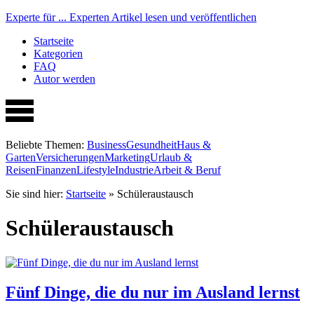
Experte für ...
Experten Artikel lesen und veröffentlichen
Startseite
Kategorien
FAQ
Autor werden
Beliebte Themen:
Business
Gesundheit
Haus &
Garten
Versicherungen
Marketing
Urlaub &
Reisen
Finanzen
Lifestyle
Industrie
Arbeit & Beruf
Sie sind hier:
Startseite
»
Schüleraustausch
Schüleraustausch
Fünf Dinge, die du nur im Ausland lernst