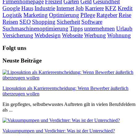
Firmenhomepage
Freizeit
Garten
Geld
Gesundheit
Google
Haus
Industrie
Internet
Job
Karriere
KFZ
Kredit
Logistik
Marketing
Optimierung
Pflege
Ratgeber
Reise
Reisen
SEO
Shopping
Sicherheit
Software
Suchmaschinenoptimierung
Tipps
unternehmen
Urlaub
Versicherung
Webdesign
Webseite
Werbung
Wohnung
Folgt uns
Neuste Beiträge
Liposuktion als Karriereentscheidung: Wenn Bewerber äußerlich
überzeugen wollen
Ein gepflegtes, selbstbewusstes Auftreten gilt in vielen Berufsfeldern
als ...
Vakuumpumpen und Verdichter: Was ist der Unterschied?