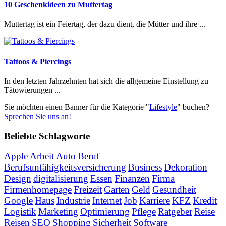
10 Geschenkideen zu Muttertag
Muttertag ist ein Feiertag, der dazu dient, die Mütter und ihre ...
Tattoos & Piercings
In den letzten Jahrzehnten hat sich die allgemeine Einstellung zu
Tätowierungen ...
Sie möchten einen Banner für die Kategorie "
Lifestyle
" buchen?
Sprechen Sie uns an!
Beliebte Schlagworte
Apple
Arbeit
Auto
Beruf
Berufsunfähigkeitsversicherung
Business
Dekoration
Design
digitalisierung
Essen
Finanzen
Firma
Firmenhomepage
Freizeit
Garten
Geld
Gesundheit
Google
Haus
Industrie
Internet
Job
Karriere
KFZ
Kredit
Logistik
Marketing
Optimierung
Pflege
Ratgeber
Reise
Reisen
SEO
Shopping
Sicherheit
Software