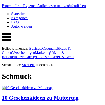
Experte für ...
Experten Artikel lesen und veröffentlichen
Startseite
Kategorien
FAQ
Autor werden
Beliebte Themen:
Business
Gesundheit
Haus &
Garten
Versicherungen
Marketing
Urlaub &
Reisen
Finanzen
Lifestyle
Industrie
Arbeit & Beruf
Sie sind hier:
Startseite
»
Schmuck
Schmuck
10 Geschenkideen zu Muttertag