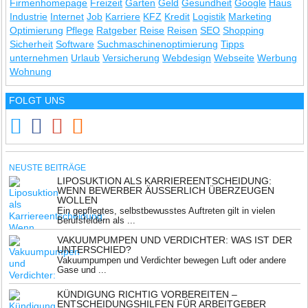
Firmenhomepage
Freizeit
Garten
Geld
Gesundheit
Google
Haus
Industrie
Internet
Job
Karriere
KFZ
Kredit
Logistik
Marketing
Optimierung
Pflege
Ratgeber
Reise
Reisen
SEO
Shopping
Sicherheit
Software
Suchmaschinenoptimierung
Tipps
unternehmen
Urlaub
Versicherung
Webdesign
Webseite
Werbung
Wohnung
FOLGT UNS
NEUSTE BEITRÄGE
LIPOSUKTION ALS KARRIEREENTSCHEIDUNG:
WENN BEWERBER ÄUSSERLICH ÜBERZEUGEN W
OLLEN
Ein gepflegtes, selbstbewusstes Auftreten gilt in vielen
Berufsfeldern als ...
VAKUUMPUMPEN UND VERDICHTER: WAS IST DER
UNTERSCHIED?
Vakuumpumpen und Verdichter bewegen Luft oder andere
Gase und ...
KÜNDIGUNG RICHTIG VORBEREITEN –
ENTSCHEIDUNGSHILFEN FÜR ARBEITGEBER