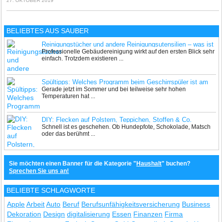
27. OKTOBER 2019
BELIEBTES AUS SAUBER
Reinigungstücher und andere Reinigungsutensilien – was ist
Professionelle Gebäudereinigung wirkt auf den ersten Blick sehr
zu beachten?
einfach. Trotzdem existieren ...
Spültipps: Welches Programm beim Geschirrspüler ist am
Gerade jetzt im Sommer und bei teilweise sehr hohen
besten?
Temperaturen hat ...
DIY: Flecken auf Polstern, Teppichen, Stoffen & Co.
Schnell ist es geschehen. Ob Hundepfote, Schokolade, Matsch
entfernen
oder das berühmt ...
Sie möchten einen Banner für die Kategorie "
Haushalt
" buchen?
Sprechen Sie uns an!
BELIEBTE SCHLAGWORTE
Apple
Arbeit
Auto
Beruf
Berufsunfähigkeitsversicherung
Business
Dekoration
Design
digitalisierung
Essen
Finanzen
Firma