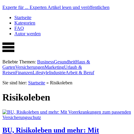
Experte für ...
Experten Artikel lesen und veröffentlichen
Startseite
Kategorien
FAQ
Autor werden
Beliebte Themen:
Business
Gesundheit
Haus &
Garten
Versicherungen
Marketing
Urlaub &
Reisen
Finanzen
Lifestyle
Industrie
Arbeit & Beruf
Sie sind hier:
Startseite
»
Risikoleben
Risikoleben
BU, Risikoleben und mehr: Mit