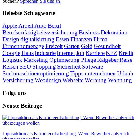
buchen?
Sprechen Sie uns an!
Beliebte Schlagworte
Apple
Arbeit
Auto
Beruf
Berufsunfähigkeitsversicherung
Business
Dekoration
Design
digitalisierung
Essen
Finanzen
Firma
Firmenhomepage
Freizeit
Garten
Geld
Gesundheit
Google
Haus
Industrie
Internet
Job
Karriere
KFZ
Kredit
Logistik
Marketing
Optimierung
Pflege
Ratgeber
Reise
Reisen
SEO
Shopping
Sicherheit
Software
Suchmaschinenoptimierung
Tipps
unternehmen
Urlaub
Versicherung
Webdesign
Webseite
Werbung
Wohnung
Folgt uns
Neuste Beiträge
Liposuktion als Karriereentscheidung: Wenn Bewerber äußerlich