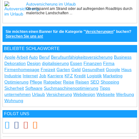
Autoversicherung im Urlaub
Ob entspannt am Strand oder auf aufregenden Roadtrips durch
malerische Landschaften ...
Sie möchten einen Banner für die Kategorie "
Versicherungen
" buchen?
Sprechen Sie uns an!
BELIEBTE SCHLAGWORTE
Apple
Arbeit
Auto
Beruf
Berufsunfähigkeitsversicherung
Business
Dekoration
Design
digitalisierung
Essen
Finanzen
Firma
Firmenhomepage
Freizeit
Garten
Geld
Gesundheit
Google
Haus
Industrie
Internet
Job
Karriere
KFZ
Kredit
Logistik
Marketing
Optimierung
Pflege
Ratgeber
Reise
Reisen
SEO
Shopping
Sicherheit
Software
Suchmaschinenoptimierung
Tipps
unternehmen
Urlaub
Versicherung
Webdesign
Webseite
Werbung
Wohnung
FOLGT UNS