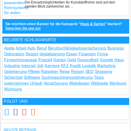
Die Einsatzmöglichkeiten für Kunststoffrohre sind auf den
zweiten Blick zahlreicher als ...
Sie möchten einen Banner für die Kategorie "
Haus & Garten
" buchen?
Sprechen Sie uns an!
BELIEBTE SCHLAGWORTE
Apple
Arbeit
Auto
Beruf
Berufsunfähigkeitsversicherung
Business
Dekoration
Design
digitalisierung
Essen
Finanzen
Firma
Firmenhomepage
Freizeit
Garten
Geld
Gesundheit
Google
Haus
Industrie
Internet
Job
Karriere
KFZ
Kredit
Logistik
Marketing
Optimierung
Pflege
Ratgeber
Reise
Reisen
SEO
Shopping
Sicherheit
Software
Suchmaschinenoptimierung
Tipps
unternehmen
Urlaub
Versicherung
Webdesign
Webseite
Werbung
Wohnung
FOLGT UNS
NEUSTE BEITRÄGE