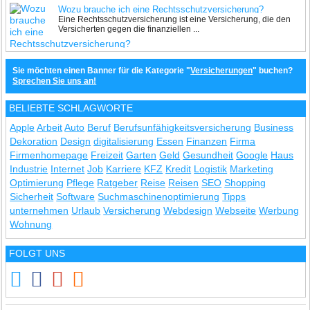
Wozu brauche ich eine Rechtsschutzversicherung?
Eine Rechtsschutzversicherung ist eine Versicherung, die den
Versicherten gegen die finanziellen ...
Sie möchten einen Banner für die Kategorie "
Versicherungen
" buchen?
Sprechen Sie uns an!
BELIEBTE SCHLAGWORTE
Apple
Arbeit
Auto
Beruf
Berufsunfähigkeitsversicherung
Business
Dekoration
Design
digitalisierung
Essen
Finanzen
Firma
Firmenhomepage
Freizeit
Garten
Geld
Gesundheit
Google
Haus
Industrie
Internet
Job
Karriere
KFZ
Kredit
Logistik
Marketing
Optimierung
Pflege
Ratgeber
Reise
Reisen
SEO
Shopping
Sicherheit
Software
Suchmaschinenoptimierung
Tipps
unternehmen
Urlaub
Versicherung
Webdesign
Webseite
Werbung
Wohnung
FOLGT UNS