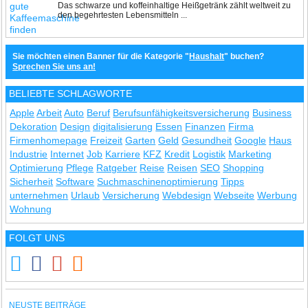
Das schwarze und koffeinhaltige Heißgetränk zählt weltweit zu
den begehrtesten Lebensmitteln ...
Sie möchten einen Banner für die Kategorie "
Haushalt
" buchen?
Sprechen Sie uns an!
BELIEBTE SCHLAGWORTE
Apple
Arbeit
Auto
Beruf
Berufsunfähigkeitsversicherung
Business
Dekoration
Design
digitalisierung
Essen
Finanzen
Firma
Firmenhomepage
Freizeit
Garten
Geld
Gesundheit
Google
Haus
Industrie
Internet
Job
Karriere
KFZ
Kredit
Logistik
Marketing
Optimierung
Pflege
Ratgeber
Reise
Reisen
SEO
Shopping
Sicherheit
Software
Suchmaschinenoptimierung
Tipps
unternehmen
Urlaub
Versicherung
Webdesign
Webseite
Werbung
Wohnung
FOLGT UNS
NEUSTE BEITRÄGE