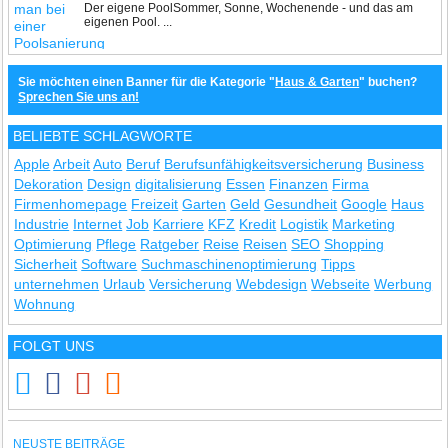
Der eigene PoolSommer, Sonne, Wochenende - und das am
eigenen Pool. ...
Sie möchten einen Banner für die Kategorie "
Haus & Garten
" buchen?
Sprechen Sie uns an!
BELIEBTE SCHLAGWORTE
Apple
Arbeit
Auto
Beruf
Berufsunfähigkeitsversicherung
Business
Dekoration
Design
digitalisierung
Essen
Finanzen
Firma
Firmenhomepage
Freizeit
Garten
Geld
Gesundheit
Google
Haus
Industrie
Internet
Job
Karriere
KFZ
Kredit
Logistik
Marketing
Optimierung
Pflege
Ratgeber
Reise
Reisen
SEO
Shopping
Sicherheit
Software
Suchmaschinenoptimierung
Tipps
unternehmen
Urlaub
Versicherung
Webdesign
Webseite
Werbung
Wohnung
FOLGT UNS
NEUSTE BEITRÄGE