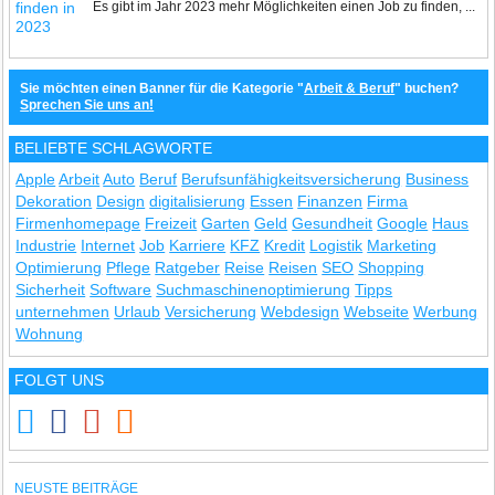
Es gibt im Jahr 2023 mehr Möglichkeiten einen Job zu finden, ...
Sie möchten einen Banner für die Kategorie "
Arbeit & Beruf
" buchen?
Sprechen Sie uns an!
BELIEBTE SCHLAGWORTE
Apple
Arbeit
Auto
Beruf
Berufsunfähigkeitsversicherung
Business
Dekoration
Design
digitalisierung
Essen
Finanzen
Firma
Firmenhomepage
Freizeit
Garten
Geld
Gesundheit
Google
Haus
Industrie
Internet
Job
Karriere
KFZ
Kredit
Logistik
Marketing
Optimierung
Pflege
Ratgeber
Reise
Reisen
SEO
Shopping
Sicherheit
Software
Suchmaschinenoptimierung
Tipps
unternehmen
Urlaub
Versicherung
Webdesign
Webseite
Werbung
Wohnung
FOLGT UNS
NEUSTE BEITRÄGE