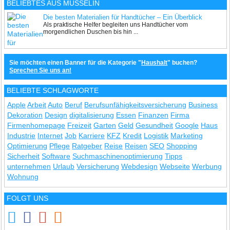
BELIEBTES AUS MUSSELIN
Die besten Materialien für Handtücher – Ein Überblick
Als praktische Helfer begleiten uns Handtücher vom
morgendlichen Duschen bis hin ...
Sie möchten einen Banner für die Kategorie "
Haushalt
" buchen?
Sprechen Sie uns an!
BELIEBTE SCHLAGWORTE
Apple
Arbeit
Auto
Beruf
Berufsunfähigkeitsversicherung
Business
Dekoration
Design
digitalisierung
Essen
Finanzen
Firma
Firmenhomepage
Freizeit
Garten
Geld
Gesundheit
Google
Haus
Industrie
Internet
Job
Karriere
KFZ
Kredit
Logistik
Marketing
Optimierung
Pflege
Ratgeber
Reise
Reisen
SEO
Shopping
Sicherheit
Software
Suchmaschinenoptimierung
Tipps
unternehmen
Urlaub
Versicherung
Webdesign
Webseite
Werbung
Wohnung
FOLGT UNS