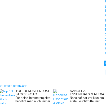
BELIEBTE BEITRÄGE
TOP 10 KOSTENLOSE
NANOLEAF
NG:
STOCK FOTO
ESSENTIALS & ALEXA
ANBIETER
Für seine Internetprojekte
Nanoleaf hat vor Kurzem
benötigt man auch immer
erste Leuchtmittel mit
wieder hochwertige ...
dem neuen ...