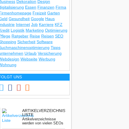
Business
Dekoration
Design
digitalisierung
Essen
Finanzen
Firma
Firmenhomepage
Freizeit
Garten
Geld
Gesundheit
Google
Haus
Industrie
Internet
Job
Karriere
KFZ
Kredit
Logistik
Marketing
Optimierung
Pflege
Ratgeber
Reise
Reisen
SEO
Shopping
Sicherheit
Software
Suchmaschinenoptimierung
Tipps
unternehmen
Urlaub
Versicherung
Webdesign
Webseite
Werbung
Wohnung
FOLGT UNS
ARTIKELVERZEICHNIS
LISTE
Artikelverzeichnisse
werden von vielen SEOs
nicht mehr benutzt.