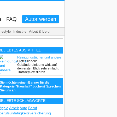
n
FAQ
Autor werden
ifestyle
Industrie
Arbeit & Beruf
BELIEBTES AUS MITTEL
Reinigungstücher und andere
Professionelle
Reinigungsutensilien – was
Gebäudereinigung wirkt auf
ist zu beachten?
den ersten Blick sehr einfach.
Trotzdem existieren ...
Sie möchten einen Banner für die
Kategorie "
Haushalt
" buchen?
Sprechen
Sie uns an!
BELIEBTE SCHLAGWORTE
Apple
Arbeit
Auto
Beruf
Berufsunfähigkeitsversicherung