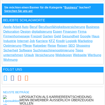
Sie möchten einen Banner für die Kategorie "
Business
" buchen?
Sprechen Sie uns an!
BELIEBTE SCHLAGWORTE
Apple
Arbeit
Auto
Beruf
Berufsunfähigkeitsversicherung
Business
Dekoration
Design
digitalisierung
Essen
Finanzen
Firma
Firmenhomepage
Freizeit
Garten
Geld
Gesundheit
Google
Haus
Industrie
Internet
Job
Karriere
KFZ
Kredit
Logistik
Marketing
Optimierung
Pflege
Ratgeber
Reise
Reisen
SEO
Shopping
Sicherheit
Software
Suchmaschinenoptimierung
Tipps
unternehmen
Urlaub
Versicherung
Webdesign
Webseite
Werbung
Wohnung
FOLGT UNS
NEUSTE BEITRÄGE
LIPOSUKTION ALS KARRIEREENTSCHEIDUNG:
WENN BEWERBER ÄUSSERLICH ÜBERZEUGEN W
OLLEN