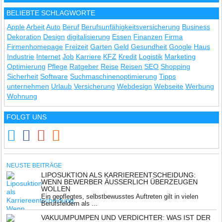
BELIEBTE SCHLAGWORTE
Apple
Arbeit
Auto
Beruf
Berufsunfähigkeitsversicherung
Business
Dekoration
Design
digitalisierung
Essen
Finanzen
Firma
Firmenhomepage
Freizeit
Garten
Geld
Gesundheit
Google
Haus
Industrie
Internet
Job
Karriere
KFZ
Kredit
Logistik
Marketing
Optimierung
Pflege
Ratgeber
Reise
Reisen
SEO
Shopping
Sicherheit
Software
Suchmaschinenoptimierung
Tipps
unternehmen
Urlaub
Versicherung
Webdesign
Webseite
Werbung
Wohnung
FOLGT UNS
NEUSTE BEITRÄGE
LIPOSUKTION ALS KARRIEREENTSCHEIDUNG:
WENN BEWERBER ÄUSSERLICH ÜBERZEUGEN W
OLLEN
Ein gepflegtes, selbstbewusstes Auftreten gilt in vielen
Berufsfeldern als ...
VAKUUMPUMPEN UND VERDICHTER: WAS IST DER