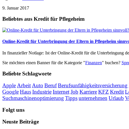
9. Januar 2017
Beliebtes aus Kredit für Pflegeheim
Online-Kredit für Unterbringung der Eltern in Pflegeheim sinnvo
In finanzieller Notlage: Ist der Online-Kredit für die Unterbringung der
Sie möchten einen Banner für die Kategorie "
Finanzen
" buchen?
Spr
Beliebte Schlagworte
Apple
Arbeit
Auto
Beruf
Berufsunfähigkeitsversicherung
Google
Haus
Industrie
Internet
Job
Karriere
KFZ
Kredit
L
Suchmaschinenoptimierung
Tipps
unternehmen
Urlaub
V
Folgt uns
Neuste Beiträge