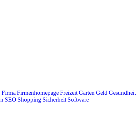
n
Firma
Firmenhomepage
Freizeit
Garten
Geld
Gesundheit
en
SEO
Shopping
Sicherheit
Software