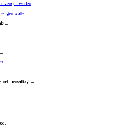
rzeugen wollen
s ...
..
nehmensalltag. ...
e ...