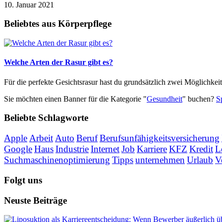
10. Januar 2021
Beliebtes aus Körperpflege
Welche Arten der Rasur gibt es?
Für die perfekte Gesichtsrasur hast du grundsätzlich zwei Möglichkeit
Sie möchten einen Banner für die Kategorie "
Gesundheit
" buchen?
S
Beliebte Schlagworte
Apple
Arbeit
Auto
Beruf
Berufsunfähigkeitsversicherung
Google
Haus
Industrie
Internet
Job
Karriere
KFZ
Kredit
L
Suchmaschinenoptimierung
Tipps
unternehmen
Urlaub
V
Folgt uns
Neuste Beiträge