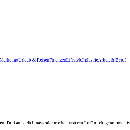
Marketing
Urlaub & Reisen
Finanzen
Lifestyle
Industrie
Arbeit & Beruf
ten: Du kannst dich nass oder trocken rasieren.Im Grunde genommen ist 