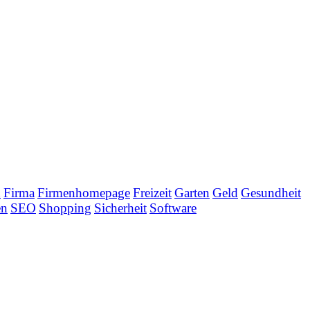
n
Firma
Firmenhomepage
Freizeit
Garten
Geld
Gesundheit
en
SEO
Shopping
Sicherheit
Software