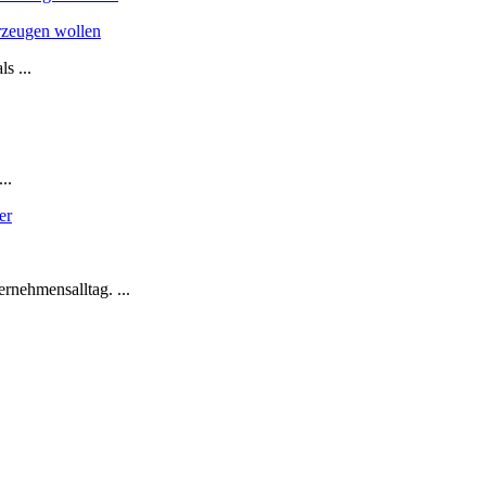
rzeugen wollen
s ...
..
nehmensalltag. ...