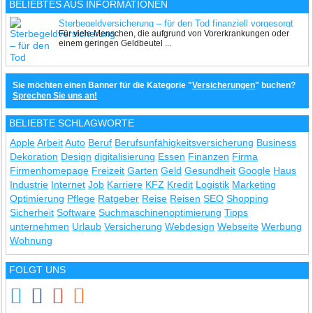
BELIEBTES AUS INFORMATIONEN
Sterbegeldversicherung – für den Tod finanziell vorgesorgt
Für viele Menschen, die aufgrund von Vorerkrankungen oder
einem geringen Geldbeutel ...
Sie möchten einen Banner für die Kategorie "
Versicherungen
" buchen?
Sprechen Sie uns an!
BELIEBTE SCHLAGWORTE
Apple
Arbeit
Auto
Beruf
Berufsunfähigkeitsversicherung
Business
Dekoration
Design
digitalisierung
Essen
Finanzen
Firma
Firmenhomepage
Freizeit
Garten
Geld
Gesundheit
Google
Haus
Industrie
Internet
Job
Karriere
KFZ
Kredit
Logistik
Marketing
Optimierung
Pflege
Ratgeber
Reise
Reisen
SEO
Shopping
Sicherheit
Software
Suchmaschinenoptimierung
Tipps
unternehmen
Urlaub
Versicherung
Webdesign
Webseite
Werbung
Wohnung
FOLGT UNS