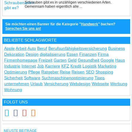
Schrauben gibt es in unzähligen verschiedenen Arten.
Gemeinsam haben eigentlich alle ...
Sie möchten einen Banner für die Kategorie "
Handwerk
" buchen?
Sprechen Sie uns an!
BELIEBTE SCHLAGWORTE
Apple
Arbeit
Auto
Beruf
Berufsunfähigkeitsversicherung
Business
Dekoration
Design
digitalisierung
Essen
Finanzen
Firma
Firmenhomepage
Freizeit
Garten
Geld
Gesundheit
Google
Haus
Industrie
Internet
Job
Karriere
KFZ
Kredit
Logistik
Marketing
Optimierung
Pflege
Ratgeber
Reise
Reisen
SEO
Shopping
Sicherheit
Software
Suchmaschinenoptimierung
Tipps
unternehmen
Urlaub
Versicherung
Webdesign
Webseite
Werbung
Wohnung
FOLGT UNS
NEUSTE BEITRÄGE