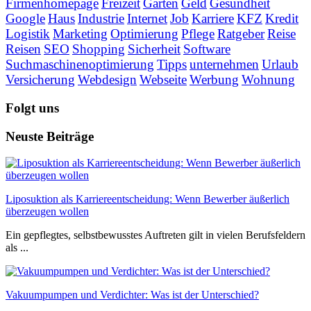
Firmenhomepage
Freizeit
Garten
Geld
Gesundheit
Google
Haus
Industrie
Internet
Job
Karriere
KFZ
Kredit
Logistik
Marketing
Optimierung
Pflege
Ratgeber
Reise
Reisen
SEO
Shopping
Sicherheit
Software
Suchmaschinenoptimierung
Tipps
unternehmen
Urlaub
Versicherung
Webdesign
Webseite
Werbung
Wohnung
Folgt uns
Neuste Beiträge
Liposuktion als Karriereentscheidung: Wenn Bewerber äußerlich
überzeugen wollen
Ein gepflegtes, selbstbewusstes Auftreten gilt in vielen Berufsfeldern
als ...
Vakuumpumpen und Verdichter: Was ist der Unterschied?