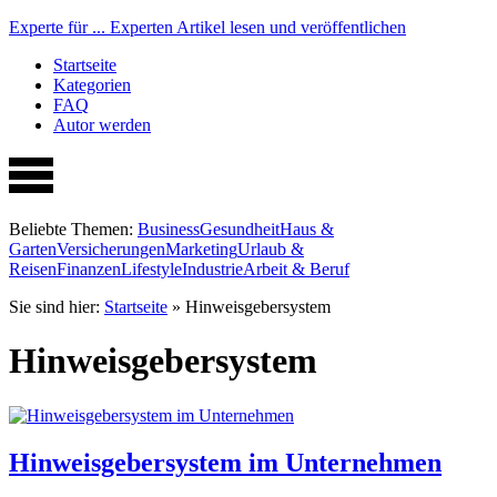
Experte für ...
Experten Artikel lesen und veröffentlichen
Startseite
Kategorien
FAQ
Autor werden
Beliebte Themen:
Business
Gesundheit
Haus &
Garten
Versicherungen
Marketing
Urlaub &
Reisen
Finanzen
Lifestyle
Industrie
Arbeit & Beruf
Sie sind hier:
Startseite
»
Hinweisgebersystem
Hinweisgebersystem
Hinweisgebersystem im Unternehmen