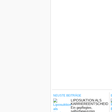
NEUSTE BEITRÄGE
LIPOSUKTION ALS
KARRIEREENTSCHEIDU
WENN BEWERBER
Ein gepflegtes,
ÄUSSERLICH Ü
selbstbewusstes