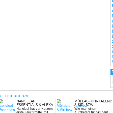
BELIEBTE BEITRÄGE
NANOLEAF
MÜLLABFUHRKALEND
NG:
ESSENTIALS & ALEXA
& SIRI BZW.
HOMEPOD:
Nanoleaf hat vor Kurzem
Wie man einen
ALLGEMEINE
erste Leuchtmittel mit
Kurzbefehl für Siri baut,