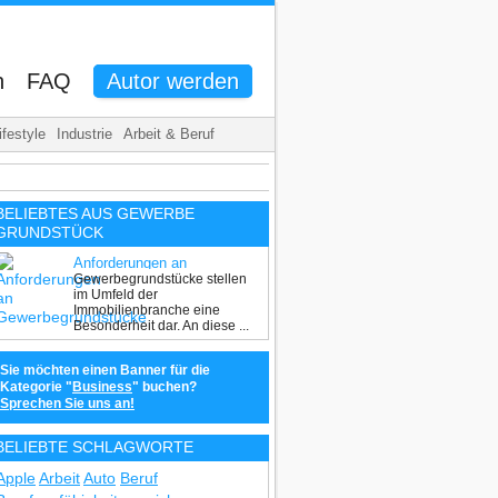
n
FAQ
Autor werden
ifestyle
Industrie
Arbeit & Beruf
BELIEBTES AUS GEWERBE
GRUNDSTÜCK
Anforderungen an
Gewerbegrundstücke stellen
Gewerbegrundstücke in
im Umfeld der
verschiedenen Branchen
Immobilienbranche eine
Besonderheit dar. An diese ...
Sie möchten einen Banner für die
Kategorie "
Business
" buchen?
Sprechen Sie uns an!
BELIEBTE SCHLAGWORTE
Apple
Arbeit
Auto
Beruf