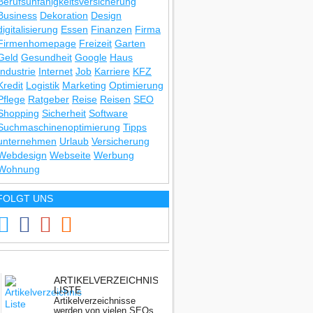
Berufsunfähigkeitsversicherung
Business
Dekoration
Design
digitalisierung
Essen
Finanzen
Firma
Firmenhomepage
Freizeit
Garten
Geld
Gesundheit
Google
Haus
Industrie
Internet
Job
Karriere
KFZ
Kredit
Logistik
Marketing
Optimierung
Pflege
Ratgeber
Reise
Reisen
SEO
Shopping
Sicherheit
Software
Suchmaschinenoptimierung
Tipps
unternehmen
Urlaub
Versicherung
Webdesign
Webseite
Werbung
Wohnung
FOLGT UNS
ER
ARTIKELVERZEICHNIS
LISTE
Artikelverzeichnisse
werden von vielen SEOs