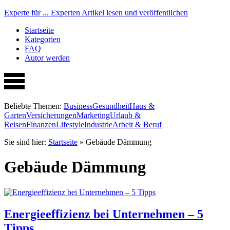
Experte für ...
Experten Artikel lesen und veröffentlichen
Startseite
Kategorien
FAQ
Autor werden
Beliebte Themen:
Business
Gesundheit
Haus &
Garten
Versicherungen
Marketing
Urlaub &
Reisen
Finanzen
Lifestyle
Industrie
Arbeit & Beruf
Sie sind hier:
Startseite
»
Gebäude Dämmung
Gebäude Dämmung
Energieeffizienz bei Unternehmen – 5
Tipps