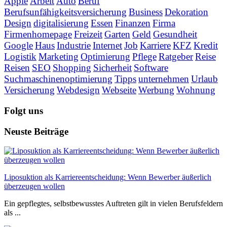
Apple
Arbeit
Auto
Beruf
Berufsunfähigkeitsversicherung
Business
Dekoration
Design
digitalisierung
Essen
Finanzen
Firma
Firmenhomepage
Freizeit
Garten
Geld
Gesundheit
Google
Haus
Industrie
Internet
Job
Karriere
KFZ
Kredit
Logistik
Marketing
Optimierung
Pflege
Ratgeber
Reise
Reisen
SEO
Shopping
Sicherheit
Software
Suchmaschinenoptimierung
Tipps
unternehmen
Urlaub
Versicherung
Webdesign
Webseite
Werbung
Wohnung
Folgt uns
Neuste Beiträge
Liposuktion als Karriereentscheidung: Wenn Bewerber äußerlich
überzeugen wollen
Ein gepflegtes, selbstbewusstes Auftreten gilt in vielen Berufsfeldern
als ...