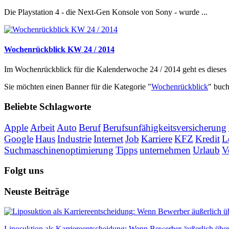
Die Playstation 4 - die Next-Gen Konsole von Sony - wurde ...
Wochenrückblick KW 24 / 2014
Im Wochenrückblick für die Kalenderwoche 24 / 2014 geht es dieses .
Sie möchten einen Banner für die Kategorie "
Wochenrückblick
" buc
Beliebte Schlagworte
Apple
Arbeit
Auto
Beruf
Berufsunfähigkeitsversicherung
Google
Haus
Industrie
Internet
Job
Karriere
KFZ
Kredit
L
Suchmaschinenoptimierung
Tipps
unternehmen
Urlaub
V
Folgt uns
Neuste Beiträge
Liposuktion als Karriereentscheidung: Wenn Bewerber äußerlich übe