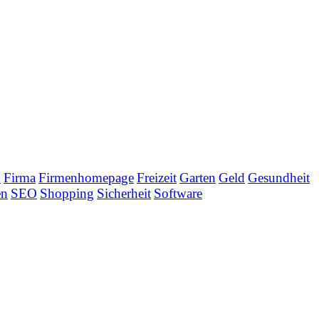
n
Firma
Firmenhomepage
Freizeit
Garten
Geld
Gesundheit
en
SEO
Shopping
Sicherheit
Software