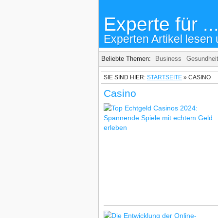
Experte für ..
Experten Artikel lesen 
Beliebte Themen:
Business
Gesundhei
SIE SIND HIER:
STARTSEITE
»
CASINO
Casino