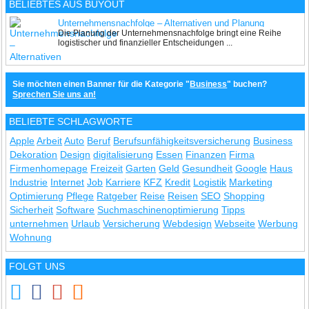
BELIEBTES AUS BUYOUT
Unternehmensnachfolge – Alternativen und Planung
Die Planung der Unternehmensnachfolge bringt eine Reihe
logistischer und finanzieller Entscheidungen ...
Sie möchten einen Banner für die Kategorie "
Business
" buchen?
Sprechen Sie uns an!
BELIEBTE SCHLAGWORTE
Apple
Arbeit
Auto
Beruf
Berufsunfähigkeitsversicherung
Business
Dekoration
Design
digitalisierung
Essen
Finanzen
Firma
Firmenhomepage
Freizeit
Garten
Geld
Gesundheit
Google
Haus
Industrie
Internet
Job
Karriere
KFZ
Kredit
Logistik
Marketing
Optimierung
Pflege
Ratgeber
Reise
Reisen
SEO
Shopping
Sicherheit
Software
Suchmaschinenoptimierung
Tipps
unternehmen
Urlaub
Versicherung
Webdesign
Webseite
Werbung
Wohnung
FOLGT UNS