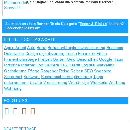
Ja, für Singles und Paare die nicht viel mit dem Backofen ...
Sie möchten einen Banner für die Kategorie "
Essen & Trinken
" buchen?
Sprechen Sie uns an!
BELIEBTE SCHLAGWORTE
Apple
Arbeit
Auto
Beruf
Berufsunfähigkeitsversicherung
Business
Dekoration
Design
digitalisierung
Essen
Finanzen
Firma
Firmenhomepage
Freizeit
Garten
Geld
Gesundheit
Google
Haus
Industrie
Internet
Job
Karriere
KFZ
Kredit
Logistik
Marketing
Optimierung
Pflege
Ratgeber
Reise
Reisen
SEO
Shopping
Sicherheit
Software
Suchmaschinenoptimierung
Tipps
unternehmen
Urlaub
Versicherung
Webdesign
Webseite
Werbung
Wohnung
FOLGT UNS
NEUSTE BEITRÄGE