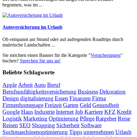
begonnen, was im ...
Autoversicherung im Urlaub
Ob entspannt am Strand oder auf aufregenden Roadtrips durch
malerische Landschaften ...
Sie möchten einen Banner für die Kategorie "
Versicherungen
"
buchen?
Sprechen Sie uns an!
Beliebte Schlagworte
Apple
Arbeit
Auto
Beruf
Berufsunfähigkeitsversicherung
Business
Dekoration
Design
digitalisierung
Essen
Finanzen
Firma
Firmenhomepage
Freizeit
Garten
Geld
Gesundheit
Google
Haus
Industrie
Internet
Job
Karriere
KFZ
Kredit
Logistik
Marketing
Optimierung
Pflege
Ratgeber
Reise
Reisen
SEO
Shopping
Sicherheit
Software
Suchmaschinenoptimierung
Tipps
unternehmen
Urlaub