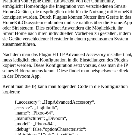
Plattform von Apple dient. Entwickelt von der Community,
ermöglicht Homebridge die Integration von verschiedenen Smart-
Home-Geräten, die ursprünglich nicht für die Nutzung mit HomeKit
konzipiert wurden. Durch Plugins können Nutzer ihre Geräte in das
HomeKit-Ökosystem einbinden und sie nahtlos über die Home-App
oder Siri steuern. Dies eröffnet Anwendern die Möglichkeit, ihr
Smart Home nach ihren individuellen Vorlieben zu gestalten, indem
sie Geräte verschiedener Hersteller in einem gemeinsamen System
zusammenführen.
Nachdem man das Plugin HTTP Advanced Accessory installiert hat,
muss lediglich eine Konfiguration in die Einstellungen des Plugins
kopiert werden. Diese Konfiguration setzt voraus, dass man die IP
seines Bilderrahmens kennt. Diese findet man beispielsweise direkt
in der Divoom App.
Kennt man die IP, kann man folgenden Code in die Konfiguration
kopieren:
{„accessory“: „HttpAdvancedAccessory“,
„service“: „Lightbulb“,
„name“: „Pixoo-64“,
„manufacturer“: „Divoom“,
„model“: „Pixoo-64“,
„debug“: false,“optionCharacteristic“:
[„Brightness“],“urls“: {„setOn“: {