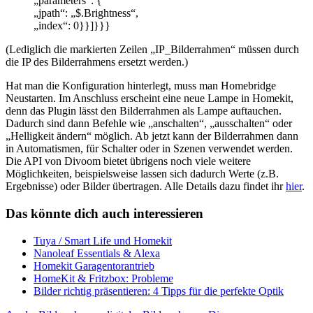
„parameters“: {
„jpath“: „$.Brightness“,
„index“: 0}}]}}}
(Lediglich die markierten Zeilen „IP_Bilderrahmen“ müssen durch
die IP des Bilderrahmens ersetzt werden.)
Hat man die Konfiguration hinterlegt, muss man Homebridge
Neustarten. Im Anschluss erscheint eine neue Lampe in Homekit,
denn das Plugin lässt den Bilderrahmen als Lampe auftauchen.
Dadurch sind dann Befehle wie „anschalten“, „ausschalten“ oder
„Helligkeit ändern“ möglich. Ab jetzt kann der Bilderrahmen dann
in Automatismen, für Schalter oder in Szenen verwendet werden.
Die API von Divoom bietet übrigens noch viele weitere
Möglichkeiten, beispielsweise lassen sich dadurch Werte (z.B.
Ergebnisse) oder Bilder übertragen. Alle Details dazu findet ihr
hier
.
Das könnte dich auch interessieren
Tuya / Smart Life und Homekit
Nanoleaf Essentials & Alexa
Homekit Garagentorantrieb
HomeKit & Fritzbox: Probleme
Bilder richtig präsentieren: 4 Tipps für die perfekte Optik