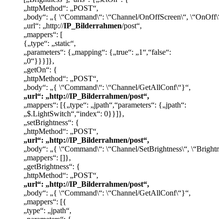
„httpMethod“: „POST“,
„body“: „{ \“Command\“: \“Channel/OnOffScreen\“, \“OnOff\“
„url“: „http://
IP_Bilderrahmen
/post“,
„mappers“: [
{„type“: „static“,
„parameters“: {„mapping“: {„true“: „1“,“false“:
„0“}}}]},
„getOn“: {
„httpMethod“: „POST“,
„body“: „{ \“Command\“: \“Channel/GetAllConf\“}“,
„url“: „http://IP_Bilderrahmen/post“,
„mappers“: [{„type“: „jpath“,“parameters“: {„jpath“:
„$.LightSwitch“,“index“: 0}}]},
„setBrightness“: {
„httpMethod“: „POST“,
„url“: „http://IP_Bilderrahmen/post“,
„body“: „{ \“Command\“: \“Channel/SetBrightness\“, \“Brightn
„mappers“: []},
„getBrightness“: {
„httpMethod“: „POST“,
„url“: „http://IP_Bilderrahmen/post“,
„body“: „{ \“Command\“: \“Channel/GetAllConf\“}“,
„mappers“: [{
„type“: „jpath“,