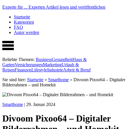
Experte für ...
Experten Artikel lesen und veröffentlichen
Startseite
Kategorien
FAQ
Autor werden
Beliebte Themen:
Business
Gesundheit
Haus &
Garten
Versicherungen
Marketing
Urlaub &
Reisen
Finanzen
Lifestyle
Industrie
Arbeit & Beruf
Sie sind hier:
Startseite
»
Smarthome
»
Divoom Pixoo64 – Digitaler
Bilderrahmen – und Homekit
Smarthome
| 29. Januar 2024
Divoom Pixoo64 – Digitaler