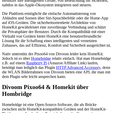
Benutzer ihre intelligenten Geräte, von Beleuchtung bis Sicherheit,
nahtlos in das Apple-Ökosystem integrieren und steuern.
Die Plattform ermöglicht die einfache Automatisierung von
Abläufen und Szenen über Siri-Sprachbefehle oder die Home-App
auf iOS-Geräten. Die sicherheitsorientierte Architektur von
HomeKit gewährleistet eine zuverlässige Verbindung und schützt
die Privatsphäre der Benutzer. Durch die Kompatibilität mit einer
Vielzahl von Geräten bietet HomeKit eine benutzerfreundliche
Lösung für die Schaffung eines intelligenten und vernetzten
Zuhauses, das auf Effizienz, Komfort und Sicherheit ausgerichtet ist.
Nativ unterstütz der Pixoo64 von Divoom leider kein HomeKit.
Jedoch ist es über
Homebridge
relativ einfach. Hat man Homebridge
z.B. auf einem
Raspberry Pi
(Amazon Affiliate Link) laufen,
benötigt man lediglich das Plugin
HTTP Advanced Accessory
, denn
die WLAN Bilderrahmen von Divoom bieten eine API, die man mit
dem Plugin sehr leicht ansprechen kann.
Divoom Pixoo64 & Homekit über
Hombridge
Homebridge ist eine Open-Source-Software, die als Brücke
zwischen nicht HomeKit-kompatiblen Geräten und der HomeKit-