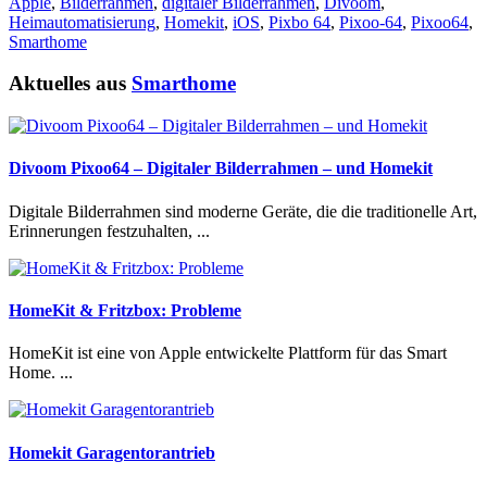
Apple
,
Bilderrahmen
,
digitaler Bilderrahmen
,
Divoom
,
Heimautomatisierung
,
Homekit
,
iOS
,
Pixbo 64
,
Pixoo-64
,
Pixoo64
,
Smarthome
Aktuelles aus
Smarthome
Divoom Pixoo64 – Digitaler Bilderrahmen – und Homekit
Digitale Bilderrahmen sind moderne Geräte, die die traditionelle Art,
Erinnerungen festzuhalten, ...
HomeKit & Fritzbox: Probleme
HomeKit ist eine von Apple entwickelte Plattform für das Smart
Home. ...
Homekit Garagentorantrieb