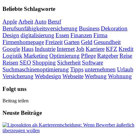
Beliebte Schlagworte
Apple
Arbeit
Auto
Beruf
Berufsunfähigkeitsversicherung
Business
Dekoration
Design
digitalisierung
Essen
Finanzen
Firma
Firmenhomepage
Freizeit
Garten
Geld
Gesundheit
Google
Haus
Industrie
Internet
Job
Karriere
KFZ
Kredit
Logistik
Marketing
Optimierung
Pflege
Ratgeber
Reise
Reisen
SEO
Shopping
Sicherheit
Software
Suchmaschinenoptimierung
Tipps
unternehmen
Urlaub
Versicherung
Webdesign
Webseite
Werbung
Wohnung
Folgt uns
Beitrag teilen
Neuste Beiträge